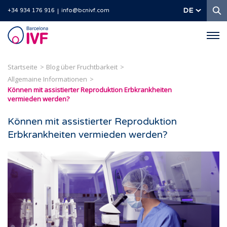
S
DE
+34 934 176 916
info@bcnivf.com
Barcelona
IVF
Startseite
Blog über Fruchtbarkeit
Allgemaine Informationen
Können mit assistierter Reproduktion Erbkrankheiten
vermieden werden?
Können mit assistierter Reproduktion
Erbkrankheiten vermieden werden?