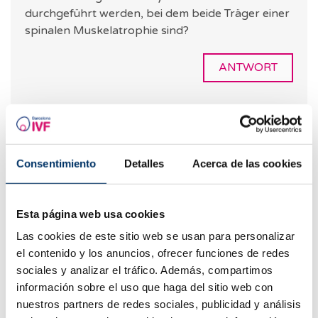
durchgeführt werden, bei dem beide Träger einer
spinalen Muskelatrophie sind?
ANTWORT
Automatische Übersetzung
Siehe Originaltext
Consentimiento
Detalles
Acerca de las cookies
Dra. Justo
18.10.2021
Esta página web usa cookies
Hallo Yadira, danke für deine Nachricht. Es
ist möglich, diese Art der Behandlung
Las cookies de este sitio web se usan para personalizar
durchzuführen, aber es ist wichtig, die
el contenido y los anuncios, ofrecer funciones de redes
Gesetzgebung des Landes, in dem die
sociales y analizar el tráfico. Además, compartimos
Behandlung durchgeführt wird, zu beachten.
información sobre el uso que haga del sitio web con
Grüße, Dr. Justo
nuestros partners de redes sociales, publicidad y análisis