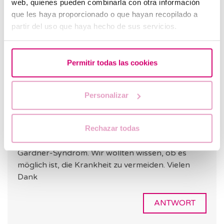
web, quienes pueden combinarla con otra información
ANTWORT
que les haya proporcionado o que hayan recopilado a
partir del uso que haya hecho de sus servicios.
Permitir todas las cookies
Automatische Übersetzung
Siehe Originaltext
Personalizar
Marina
25.08.2021
Rechazar todas
Hallo, mein Partner und seine gesamte Familie
leiden an familiärer adenomatöser Polyposis mit
Gardner-Syndrom. Wir wollten wissen, ob es
möglich ist, die Krankheit zu vermeiden. Vielen
Dank
ANTWORT