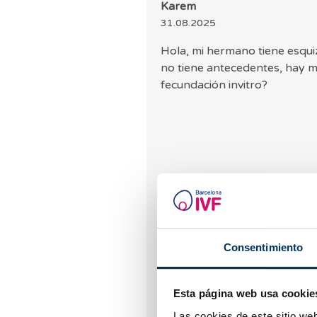
Karem
31.08.2025
Hola, mi hermano tiene esqui
no tiene antecedentes, hay manera de evitarla a mi descendencia con
fecundación invitro?
Dra. Carrillo
16.10.2025
Buenos días,
Consentimiento
Entendemos tu preocupació
permite realizar algunas p
Esta página web usa cookie
enfermedades como la esqu
Las cookies de este sitio we