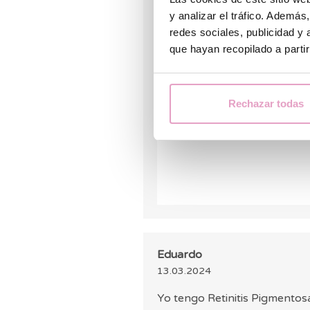
múltiples factores genético
y analizar el tráfico. Ademá
específico que pueda garan
redes sociales, publicidad y
que hayan recopilado a parti
Lo más recomendable es qu
reproductiva, quien podrá v
sobre las opciones disponi
Rechazar todas
Un saludo.
Eduardo
13.03.2024
Yo tengo Retinitis Pigmentosa