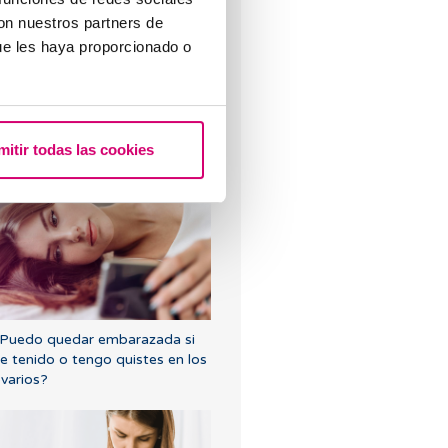
con nuestros partners de
ue les haya proporcionado o
mitir todas las cookies
lujo marrón: causas, relación
on la regla y el embarazo
Puedo quedar embarazada si
e tenido o tengo quistes en los
varios?