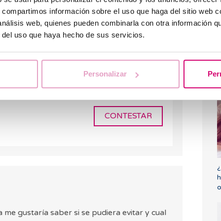
s y ambientales, no existe un test
s, compartimos información sobre el uso que haga del sitio web 
tizar que la descendencia no la desarrolle.
 análisis web, quienes pueden combinarla con otra información q
r del uso que haya hecho de sus servicios.
e hables con un especialista en genética
alorar tu historial familiar y orientarte
bles.
Personalizar
Per
F
c
CONTESTAR
¿
h
o
 me gustaría saber si se pudiera evitar y cual