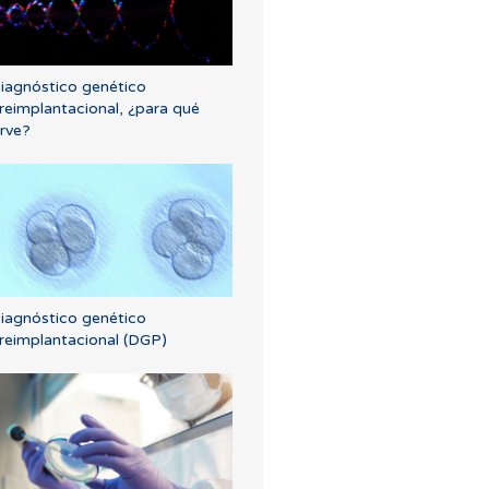
iagnóstico genético
reimplantacional, ¿para qué
irve?
iagnóstico genético
reimplantacional (DGP)