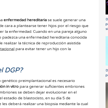
D
na
enfermedad hereditaria
se suele generar una
p
e cara a plantearse tener hijos por el riesgo que
s
er la enfermedad. Cuando en una pareja alguno
o padezca una enfermedad hereditaria conocida
e realizar la técnica de reproducción asistida
tacional
para evitar tener un hijo con la
el DGP?
D
p
co genético preimplantacional es necesario
ón in vitro
para generar suficientes embriones
 embriones se deben dejar evolucionar en el
l estadio de blastocisto, en su día 5 de
 les deberá realizar una biopsia mediante la cual