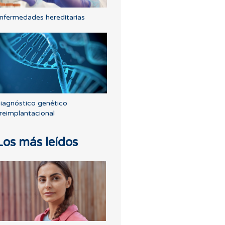
nfermedades hereditarias
iagnóstico genético
reimplantacional
Los más leídos