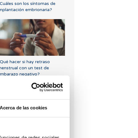
Cuáles son los síntomas de
mplantación embrionaria?
Qué hacer si hay retraso
enstrual con un test de
mbarazo negativo?
Acerca de las cookies
engo una baja reserva ovárica,
alguien me lo puede explicar?
 funciones de redes sociales