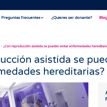
Preguntas frecuentes
¿Quieres ser donante?
Blo
¿Con reproducción asistida se pueden evitar enfermedades hereditari
ucción asistida se pu
rmedades hereditarias?