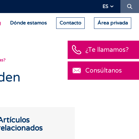
Bu
ES
g
Dónde estamos
Contacto
Área privada
¿Te llamamos?
as?
Consúltanos
eden
Artículos
relacionados