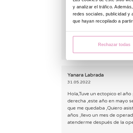
limpiar esa trompa, ya han 
y analizar el tráfico. Ademá
segunda ves en el mes, se me 
redes sociales, publicidad y
Nose que puede ser estoy p
que hayan recopilado a parti
ectopico porque no hubo rela
Rechazar todas
Yanara Labrada
31.05.2022
Hola,Tuve un ectopico el año
derecha ,este año en mayo se
que me quedaba ,Quiero asisti
años ,llevo un mes de opera
atenderme después de 