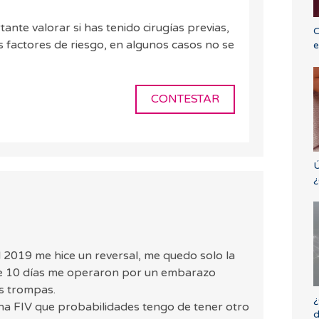
ante valorar si has tenido cirugías previas,
C
os factores de riesgo, en algunos casos no se
e
CONTESTAR
Ú
¿
el 2019 me hice un reversal, me quedo solo la
ce 10 días me operaron por un embarazo
s trompas.
¿
na FIV que probabilidades tengo de tener otro
d