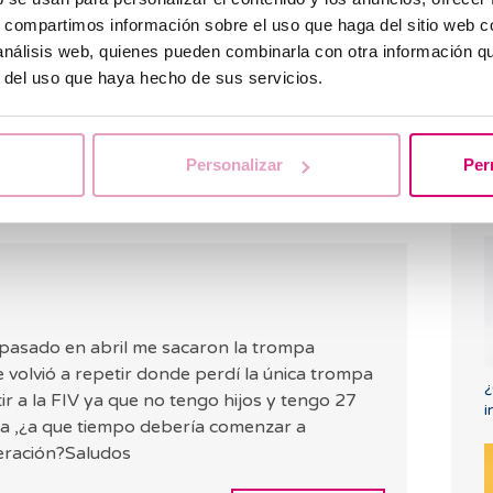
pasado 5 meses y hoy menstrue al parecer por
s, compartimos información sobre el uso que haga del sitio web 
bajo la presion y tuve dolor en la parte baja.
 análisis web, quienes pueden combinarla con otra información q
reocupada porque dudo que sea un embarazo
r del uso que haya hecho de sus servicios.
ciones sexuales.
CONTESTAR
Personalizar
Per
E
s
 pasado en abril me sacaron la trompa
 volvió a repetir donde perdí la única trompa
¿
r a la FIV ya que no tengo hijos y tengo 27
i
da ,¿a que tiempo debería comenzar a
la operación?Saludos