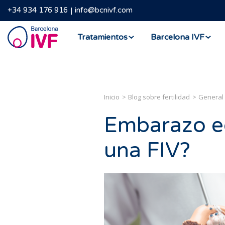
+34 934 176 916
info@bcnivf.com
Barcelona
Tratamientos
Barcelona IVF
IVF
Inicio
Blog sobre fertilidad
General
Embarazo ec
una FIV?