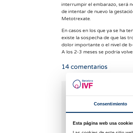
interrumpir el embarazo, será 
de intentar de nuevo la gestaci
Metotrexate.
En casos en los que ya se ha te
existe la sospecha de que las t
dolor importante o el nivel de b
A los 2-3 meses se podría volve
14
comentarios
Anie
27.07.2022
Consentimiento
Hola tengo 29 años en el 20
tuve un embarazo ectopico y
Esta página web usa cookie
la otra estaba obstruida y qu
queria una segunda opinión p
Las cookies de este sitio we