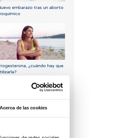
uevo embarazo tras un aborto
ioquímico
rogesterona, ¿cuándo hay que
tilizarla?
Acerca de las cookies
Puedo quedar embarazada si
e tenido o tengo quistes en los
varios?
 funciones de redes sociales