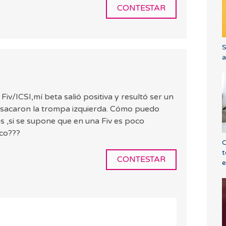
CONTESTAR
S
a
iv/ICSI,mí beta salió positiva y resultó ser un
 sacaron la trompa izquierda. Cómo puedo
s ,si se supone que en una Fiv es poco
co???
C
t
CONTESTAR
e