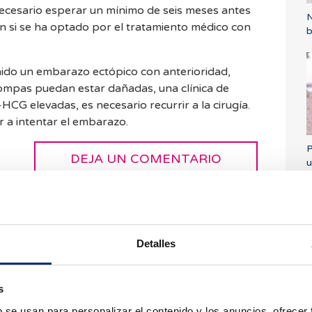
necesario esperar un mínimo de seis meses antes
N
ón si se ha optado por el tratamiento médico con
b
nido un embarazo ectópico con anterioridad,
rompas puedan estar dañadas, una clínica de
-HCG elevadas, es necesario recurrir a la cirugía.
r a intentar el embarazo.
P
DEJA UN COMENTARIO
u
Detalles
21 tuve un aborto espontaneo y hace 5 meses
 me removieron una trompa y me dijeron que
¿
s
e la tenian que quitar tmbien pero decidió que
h
ara saber si habia algun tratamiento para
o
b se usan para personalizar el contenido y los anuncios, ofrecer