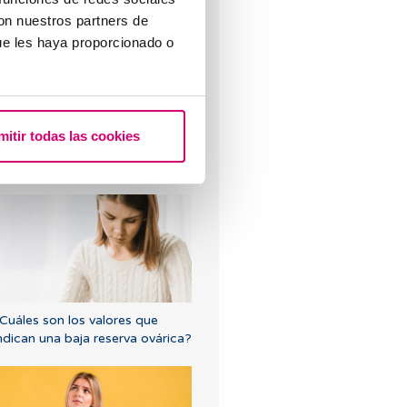
con nuestros partners de
ue les haya proporcionado o
mitir todas las cookies
ndometrio Trilaminar: ¿qué
ignifica?
Cuáles son los valores que
ndican una baja reserva ovárica?