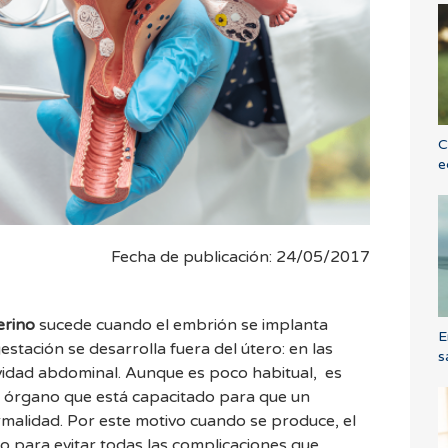
C
e
Fecha de publicación: 24/05/2017
erino
sucede cuando el embrión se implanta
E
gestación se desarrolla fuera del útero: en las
s
avidad abdominal. Aunque es poco habitual, es
co órgano que está capacitado para que un
malidad. Por este motivo cuando se produce, el
 para evitar todas las complicaciones que