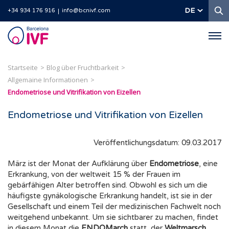
S
DE
+34 934 176 916
info@bcnivf.com
Barcelona
IVF
Startseite
Blog über Fruchtbarkeit
Allgemaine Informationen
Endometriose und Vitrifikation von Eizellen
Endometriose und Vitrifikation von Eizellen
Veröffentlichungsdatum: 09.03.2017
März ist der Monat der Aufklärung über
Endometriose
, eine
Erkrankung, von der weltweit 15 % der Frauen im
gebärfähigen Alter betroffen sind. Obwohl es sich um die
häufigste gynäkologische Erkrankung handelt, ist sie in der
Gesellschaft und einem Teil der medizinischen Fachwelt noch
weitgehend unbekannt. Um sie sichtbarer zu machen, findet
in diesem Monat die
ENDOMarch
statt, der
Weltmarsch