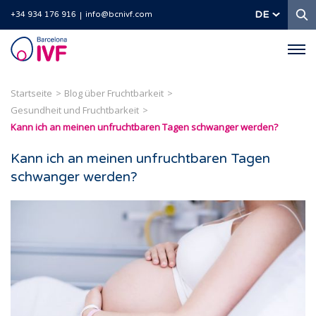
S
DE
+34 934 176 916
info@bcnivf.com
Barcelona
IVF
Startseite
Blog über Fruchtbarkeit
Gesundheit und Fruchtbarkeit
Kann ich an meinen unfruchtbaren Tagen schwanger werden?
Kann ich an meinen unfruchtbaren Tagen
schwanger werden?