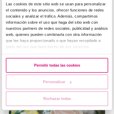
Las cookies de este sitio web se usan para personalizar
el contenido y los anuncios, ofrecer funciones de redes
sociales y analizar el tráfico. Además, compartimos
Brauner Ausfluss: Ursachen, Zusammenhang mit
Menstruation und Schwangerschaft
información sobre el uso que haga del sitio web con
nuestros partners de redes sociales, publicidad y análisis
web, quienes pueden combinarla con otra información
que les haya proporcionado o que hayan recopilado a
partir del uso que haya hecho de sus servicios.
Permitir todas las cookies
Personalizar
Können Ibuprofen und Paracetamol die Fruchtbarkeit
beeinflussen?
Rechazar todas