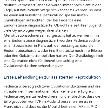
Ein Jahr später hatten sich die Spermien ihres Mannes
deutlich verbessert, aber sie waren immer noch nicht in der
Lage, auf natürlichem Wege schwanger zu werden, so dass
sie einen auf
künstliche Befruchtung
spezialisierten
Gynäkologen aufsuchten, der bei Federica eine
Endometriose diagnostizierte. Obwohl sie seit ihrer Jugend
viele Gynäkologen wegen ihrer starken
Menstruationsschmerzen aufgesucht hatte, war bei ihr nie
eine Endometriose diagnostiziert worden. Federica suchte
einen Spezialisten in Paris auf, der bestätigte, dass die
Endometrioseherde weder ihre Eierstöcke noch ihre Eileiter
oder ihre Gebärmutter befallen hatten. Der Gynäkologe hielt
eine Operation nicht für sinnvoll und schlug eine
Ovulationsinduktionsbehandlung vor.
Erste Behandlungen zur assistierten Reproduktion
Federica unterzog sich zwei Ovulationsinduktionen und drei
intrauterinen Inseminationen, aber keine war erfolgreich.
Federica begann zu recherchieren und entdeckte, dass die
Erfolgsquoten von IVF im Ausland besser waren als in
Frankreich und dass es die Möglichkeit einer IVF mit PID