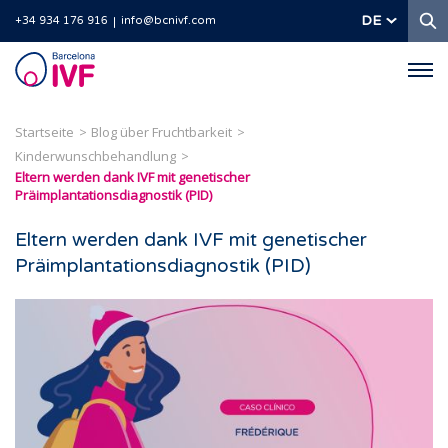
S
DE
+34 934 176 916
info@bcnivf.com
Barcelona
IVF
Startseite
Blog über Fruchtbarkeit
Kinderwunschbehandlung
Eltern werden dank IVF mit genetischer
Präimplantationsdiagnostik (PID)
Eltern werden dank IVF mit genetischer
Präimplantationsdiagnostik (PID)