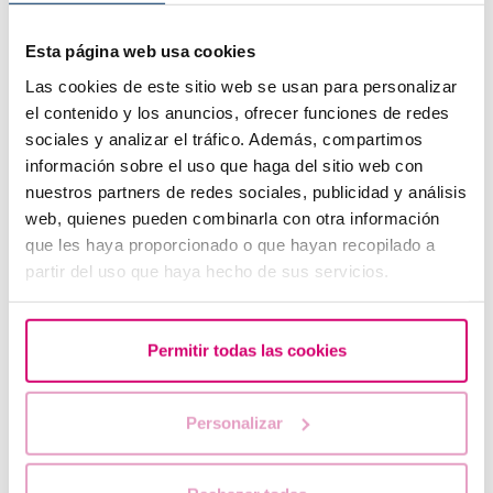
Esta página web usa cookies
Varikozele: was ist das, und hat dies Einfluss auf die
Fertilität?
Las cookies de este sitio web se usan para personalizar
el contenido y los anuncios, ofrecer funciones de redes
sociales y analizar el tráfico. Además, compartimos
información sobre el uso que haga del sitio web con
nuestros partners de redes sociales, publicidad y análisis
web, quienes pueden combinarla con otra información
que les haya proporcionado o que hayan recopilado a
partir del uso que haya hecho de sus servicios.
Permitir todas las cookies
Ovulationstest: Was ist das? Wie funktioniert diesen
Test und wann sollte man ihn anwenden?
Personalizar
Am häufigsten gelesene