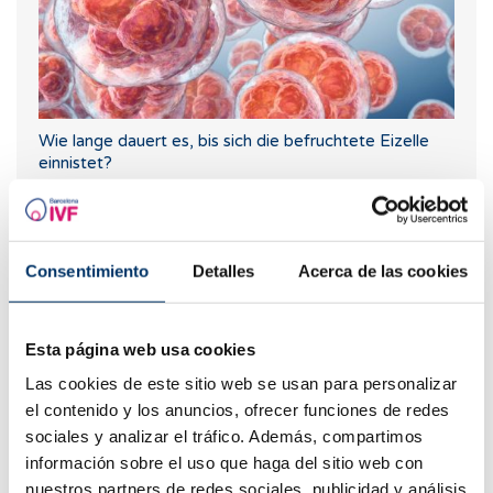
Wie lange dauert es, bis sich die befruchtete Eizelle
einnistet?
Consentimiento
Detalles
Acerca de las cookies
Esta página web usa cookies
Las cookies de este sitio web se usan para personalizar
el contenido y los anuncios, ofrecer funciones de redes
sociales y analizar el tráfico. Además, compartimos
Welche Werte deuten auf eine niedrige Ovarialreserve
información sobre el uso que haga del sitio web con
hin?
nuestros partners de redes sociales, publicidad y análisis