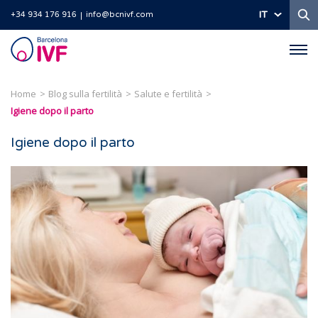
Ri
IT
+34 934 176 916
info@bcnivf.com
Barcelona
IVF
Home
Blog sulla fertilità
Salute e fertilità
Igiene dopo il parto
Igiene dopo il parto