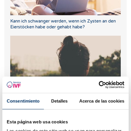
Kann ich schwanger werden, wenn ich Zysten an den
Eierstöcken habe oder gehabt habe?
Consentimiento
Detalles
Acerca de las cookies
Endometriose: Lernen Sie, ihre Symptome zu erkennen
Esta página web usa cookies
Las cookies de este sitio web se usan para personalizar