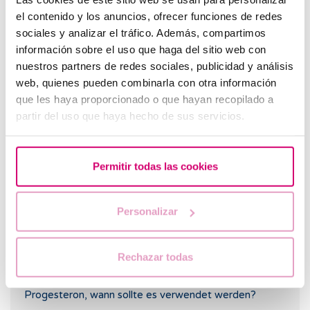
el contenido y los anuncios, ofrecer funciones de redes
sociales y analizar el tráfico. Además, compartimos
información sobre el uso que haga del sitio web con
nuestros partners de redes sociales, publicidad y análisis
web, quienes pueden combinarla con otra información
que les haya proporcionado o que hayan recopilado a
Was bedeutet braune oder zwischenmenstruelle
partir del uso que haya hecho de sus servicios.
Blutung bei der Schwangerschaftsplanung?
Permitir todas las cookies
Personalizar
Rechazar todas
Progesteron, wann sollte es verwendet werden?