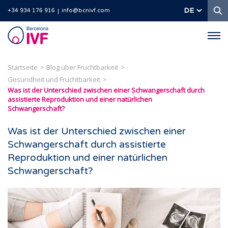
S
DE
+34 934 176 916
info@bcnivf.com
Barcelona
IVF
Startseite
Blog über Fruchtbarkeit
Gesundheit und Fruchtbarkeit
Was ist der Unterschied zwischen einer Schwangerschaft durch
assistierte Reproduktion und einer natürlichen
Schwangerschaft?
Was ist der Unterschied zwischen einer
Schwangerschaft durch assistierte
Reproduktion und einer natürlichen
Schwangerschaft?