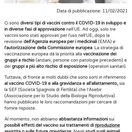
Data di pubblicazione: 11/02/2021
Ci sono
diversi tipi di vaccini contro il COVID-19 in sviluppo e
in diverse fasi di approvazione
nell'UE. Ad oggi, solo tre
vaccini sono stati approvati per l'uso nell'UE, dopo la
revisione
dell'Agenzia europea per i medicinali
(EMA) e
l'autorizzazione della Commissione europea
. La strategia di
vaccinazione europea dà la priorità alla
vaccinazione dei
gruppi a rischio
(anziani, persone con patologie precedenti) e
dei
gruppi a più alto rischio di esposizione
(operatori sanitari).
Tuttavia, di fronte ai molti dubbi che sono sorti in riferimento
al vaccino COVID-19 e alla gravidanza e all'allattamento,
sia
la SEF (Società Spagnola di Fertilità) che l'Asebir
(Associazione per lo Studio della Biologia Riproduttiva)
hanno pubblicato le loro raccomandazioni per cercare di
fornire risposte.
Al momento, non abbiamo
abbastanza informazioni
sui
possibili effetti del vaccino sui trattamenti di
riproduzione
assistita
o sulle future gravidanze.
Negli
studi sugli animali