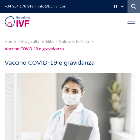
Ri
IT
+34 934 176 916
info@bcnivf.com
Barcelona
IVF
Home
Blog sulla fertilità
Salute e fertilità
Vaccino COVID-19 e gravidanza
Vaccino COVID-19 e gravidanza