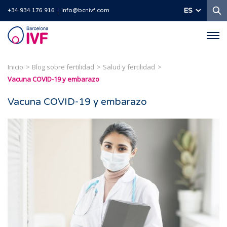
B
ES
+34 934 176 916
info@bcnivf.com
Barcelona
IVF
Inicio
Blog sobre fertilidad
Salud y fertilidad
Vacuna COVID-19 y embarazo
Vacuna COVID-19 y embarazo