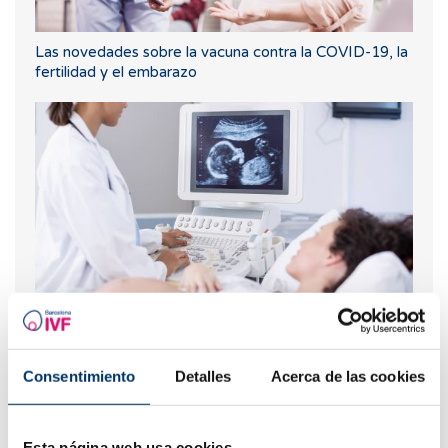
Las novedades sobre la vacuna contra la COVID-19, la
fertilidad y el embarazo
Nuevos datos sobre fertilidad y COVID-19
Consentimiento
Detalles
Acerca de las cookies
Los más leídos
Esta página web usa cookies