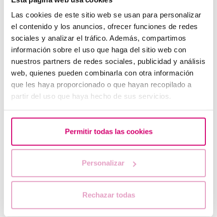
Las cookies de este sitio web se usan para personalizar
el contenido y los anuncios, ofrecer funciones de redes
sociales y analizar el tráfico. Además, compartimos
información sobre el uso que haga del sitio web con
nuestros partners de redes sociales, publicidad y análisis
web, quienes pueden combinarla con otra información
que les haya proporcionado o que hayan recopilado a
¿Qué hacer si hay retraso menstrual con un test de
partir del uso que haya hecho de sus servicios.
embarazo negativo?
Permitir todas las cookies
Personalizar
Rechazar todas