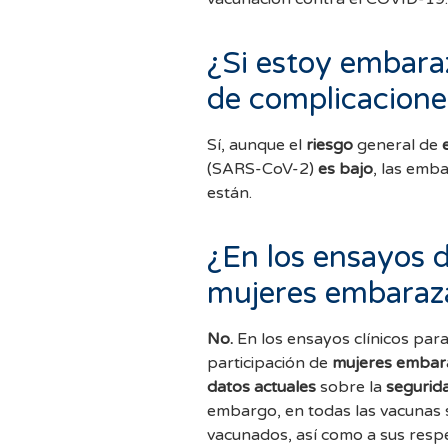
¿Si estoy embara
de complicacion
Sí, aunque el
riesgo
general de
e
(SARS-CoV-2)
es bajo
, las emb
están.
¿En los ensayos d
mujeres embaraza
No.
En los ensayos clínicos para
participación de
mujeres embara
datos actuales
sobre la
segurid
embargo, en todas las vacunas 
vacunados, así como a sus resp