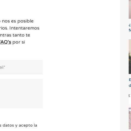
 nos es posible
¿
ios. Intentaremos
f
ntras tanto te
FAQ’s
por si
E
d
s datos y acepto la