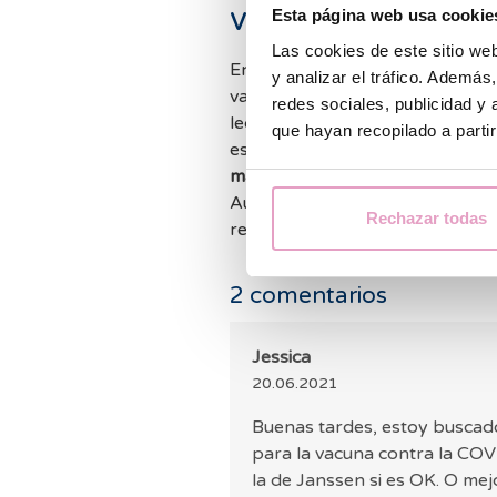
vacunadas proteg
Esta página web usa cookie
Las cookies de este sitio we
En diferentes estudios se hizo 
y analizar el tráfico. Ademá
vacunaron con Pfizer-BioNTech.
redes sociales, publicidad y
leche materna de estas mujere
que hayan recopilado a parti
específicos contra el SARS-CoV
materna de las madres vacunad
Aun así, estos
estudios
son
limi
Rechazar todas
reducido.
2
comentarios
Jessica
20.06.2021
Buenas tardes, estoy buscad
para la vacuna contra la COV
la de Janssen si es OK. O me