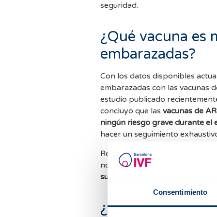
seguridad.
¿Qué vacuna es m
embarazadas?
Con los datos disponibles actu
embarazadas con las vacunas 
estudio publicado recientement
concluyó que las
vacunas de A
ningún riesgo grave durante el
hacer un seguimiento exhaustivo
Respecto a las vacunas de Jan
no se considera que supongan 
suficiente evidencia para reco
Consentimiento
¿La leche matern