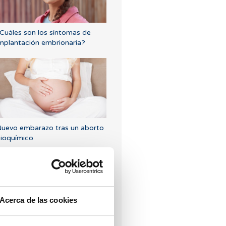
Cuáles son los síntomas de
mplantación embrionaria?
uevo embarazo tras un aborto
ioquímico
Acerca de las cookies
engo una baja reserva ovárica,