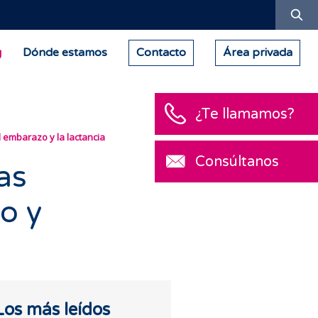
Bu
g
Dónde estamos
Contacto
Área privada
¿Te llamamos?
 embarazo y la lactancia
Consúltanos
as
o y
Los más leídos