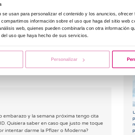
e al bebé?
s
¿
b se usan para personalizar el contenido y los anuncios, ofrecer
un seguimiento a madres lactantes que se
s, compartimos información sobre el uso que haga del sitio web 
 Al cabo de dos semanas, se encontró que en la
 análisis web, quienes pueden combinarla con otra información q
s aumentaban considerablemente los anticuerpos
r del uso que haya hecho de sus servicios.
-2. Por este motivo, se concluyó que
la leche
as con Pfizer-BioNTech protege a sus bebés
.
tados
, ya que el número de participantes era
F
Personalizar
Per
c
L
o embarazo y la semana próxima tengo cita
p
ID. Quisiera saber en caso que justo me toque
m
jor intentar darme la Pfizer o Moderna?
p