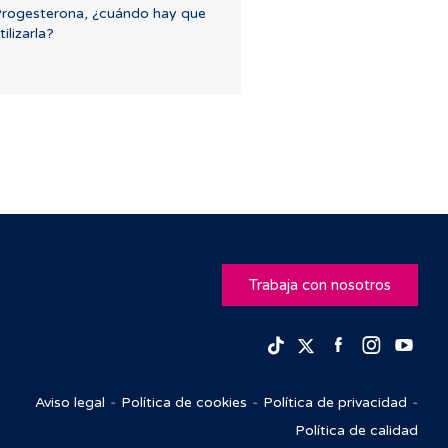
rogesterona, ¿cuándo hay que
tilizarla?
Trabaja con nosotros
Facebook
Insta
Yo
TikTok
Twitter
Aviso legal
Política de cookies
Política de privacidad
Política de calidad