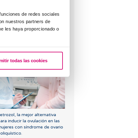
alguien me lo puede explicar?
 funciones de redes sociales
con nuestros partners de
ue les haya proporcionado o
lujo marrón: causas, relación
mitir todas las cookies
on la regla y el embarazo
etrozol, la mejor alternativa
ara inducir la ovulación en las
ujeres con síndrome de ovario
oliquístico.