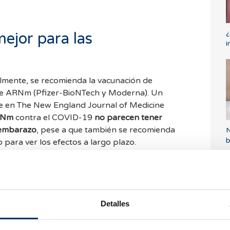
¿
ejor para las
i
almente, se recomienda la vacunación de
de ARNm (Pfizer-BioNTech y Moderna). Un
e en The New England Journal of Medicine
RNm
contra el COVID-19
no parecen tener
 embarazo
, pese a que también se recomienda
N
b
 para ver los efectos a largo plazo.
ssen u Oxford/AstraZeneca, aunque de momento
un riesgo para las embarazadas,
no hay
mendar su uso durante el embarazo
.
Detalles
a de las mujeres
T