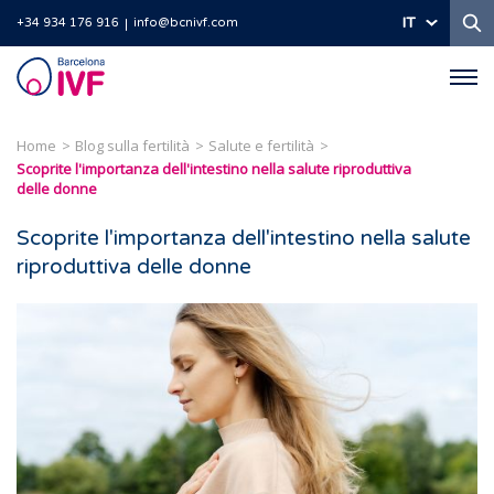
Ri
IT
+34 934 176 916
info@bcnivf.com
Barcelona
IVF
Home
Blog sulla fertilità
Salute e fertilità
Scoprite l'importanza dell'intestino nella salute riproduttiva
delle donne
Scoprite l'importanza dell'intestino nella salute
riproduttiva delle donne