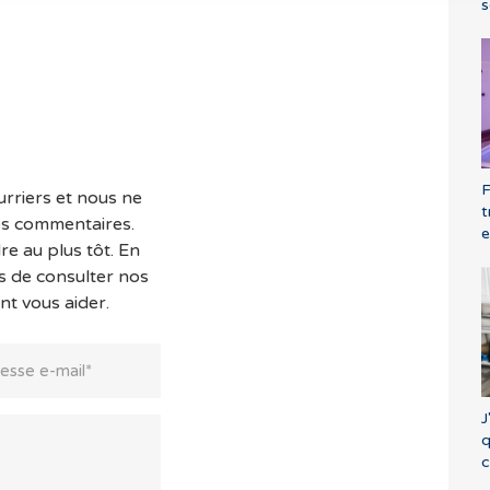
s
F
rriers et nous ne
t
es commentaires.
e
e au plus tôt. En
s de consulter nos
nt vous aider.
J
q
c