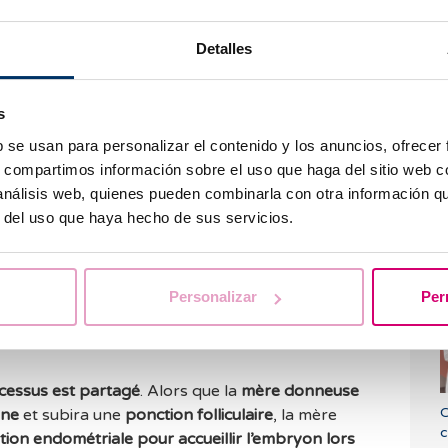
 cas d’
âge avancé
, de
faible
réserve ovarienne
,
de maladies génétiques
ou de
problèmes utérins
,
eux femmes est la meilleure candidate pour
Detalles
T
urra porter la grossesse à terme
sans risques,
éussite et de devenir mères. Dans tous les cas, les
s
oujours prises en compte.
b se usan para personalizar el contenido y los anuncios, ofrecer
s, compartimos información sobre el uso que haga del sitio web 
 análisis web, quienes pueden combinarla con otra información q
r del uso que haya hecho de sus servicios.
E
elui de la fécondation
in vitro
autologue, dans
u
varienne, les ovocytes sont obtenus par ponction
ondés en laboratoire avec le sperme du donneur et
Personalizar
Per
vitro jusqu’au transfert embryonnaire. Avant le
triale aura été réalisée afin d’accueillir
cessus est partagé
. Alors que la
mère donneuse
C
nne
et subira une
ponction folliculaire
, la mère
c
tion endométriale
pour accueillir l’embryon lors