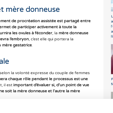
et mère donneuse
L
ment de procréation assistée est partagé entre
a
l
ermet de participer activement à toute la
a
urnira les ovules à féconder
, la
mère donneuse
l
cevra l’embryon
, c’est elle qui portera la
la
mère gestatrice
.
ale
 selon la volonté expresse du couple de femmes
mera chaque rôle pendant le processus
est une
P
f
, il est
important d’évaluer si, d’un point de vue
une soit la mère donneuse et l’autre la mère
t, l’équipe médicale effectuera une étude de