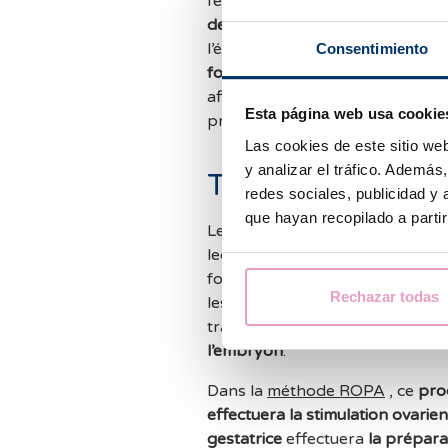
fertilité sur les deux femmes. En
de possibilité de transmission 
l’équipe
évaluera laquelle des d
Consentimiento
fournir les ovules
et
laquelle po
afin d’accroître les chances de r
Esta página web usa cookie
préférences du couple seront t
Las cookies de este sitio we
y analizar el tráfico. Ademá
Traitement
redes sociales, publicidad y
que hayan recopilado a parti
Le traitement
est le même que c
lequel, après une stimulation o
folliculaire. Ceux-ci seront féc
Rechazar todas
les embryons seront cultivés in 
transfert, une
préparation endomé
l’embryon
.
Dans la
méthode ROPA
, ce
pro
effectuera la stimulation ovarie
gestatrice
effectuera
la prépara