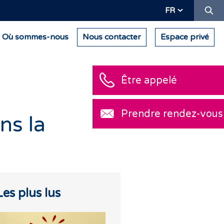
Re
FR
Où sommes-nous
Nous contacter
Espace privé
Être appelé
Prendre rendez-vous
ns la
Les plus lus