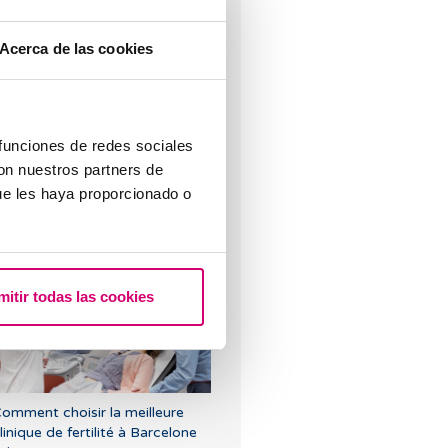
Acerca de las cookies
rompes bouchées: solution?
 funciones de redes sociales
con nuestros partners de
ue les haya proporcionado o
st-ce qu´un follicule ovarien et
n ovule sont la même chose ?
mitir todas las cookies
omment choisir la meilleure
linique de fertilité à Barcelone