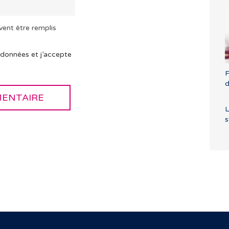
vent être remplis
 données et j’accepte
F
L
s