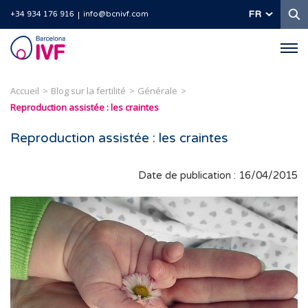
R
FR
+34 934 176 916
info@bcnivf.com
Barcelona
IVF
Accueil
Blog sur la fertilité
Générale
Reproduction assistée : les craintes
Reproduction assistée : les craintes
Date de publication : 16/04/2015