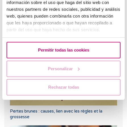
información sobre el uso que haga del sitio web con
nuestros partners de redes sociales, publicidad y análisis
web, quienes pueden combinarla con otra información
Surmonter l'insuffisance ovarienne : l'histoire de
Stéphanie et son parcours vers la maternité
que les haya proporcionado o que hayan recopilado a
partir del uso que haya hecho de sus servicios.
Les plus lus
Permitir todas las cookies
Personalizar
Rechazar todas
Pertes brunes : causes, lien avec les règles et la
grossesse