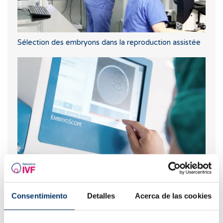
Sélection des embryons dans la reproduction assistée
Qu’est-ce que c`est l’embryoscope
Consentimiento
Detalles
Acerca de las cookies
Les plus lus