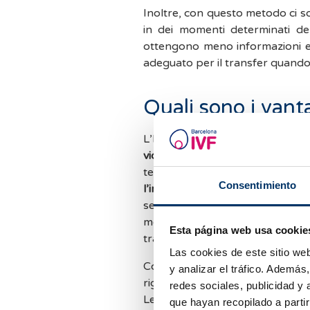
Inoltre, con questo metodo ci son
in dei momenti determinati de
ottengono meno informazioni e 
adeguato per il transfer quando 
Quali sono i van
L’
Embryoscope
è un incubat
videocamera in grado di capta
tempo stabiliti dal laboratorio.
Consentimiento
l’intero sviluppo embrionale senz
senza alterare le condizioni ido
molto più stabile, senza cambi né
Esta página web usa cookie
traduce nell’ottenimento di embr
Las cookies de este sitio we
Con questo sistema si ottiene
y analizar el tráfico. Ademá
riguarda lo sviluppo embrionale
redes sociales, publicidad y
Le informazioni non vengono ot
que hayan recopilado a parti