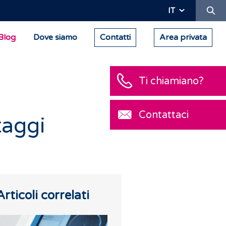
Ric
IT
Blog
Dove siamo
Contatti
Area privata
Ti chiamiano?
Contattaci
taggi
Articoli correlati