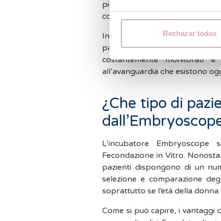
più momenti, pertanto la sele
congeleranno sarà migliore e le
Rechazar todas
Inoltre è importante evidenziar
pazienti infonde molta sicu
costantemente monitorati e
all’avanguardia che esistono og
¿Che tipo di pazi
dall’Embryoscop
L’incubatore Embryoscope si
Fecondazione in Vitro. Nonostant
pazienti dispongono di un num
selezione e comparazione degl
soprattutto se l’età della donna 
Come si può capire, i vantaggi 