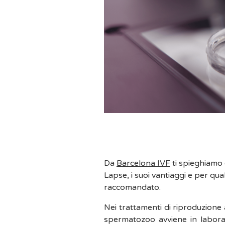
Da
Barcelona IVF
ti spieghiamo che cos'è l'Embryoscope o l'incubatore Time -
Lapse, i suoi vantiaggi e per qua
raccomandato.
Nei trattamenti di riproduzione 
spermatozoo avviene in labora