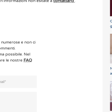
ori informazioni non esitate a
contattarci
.
Q
g
o numerose e non ci
commenti.
ma possibile. Nel
are le nostre
FAQ
N
a