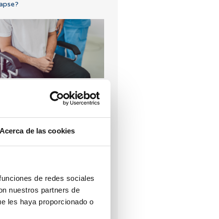
apse?
imosi: cos'è e che effetti ha?
I più letti
Acerca de las cookies
 funciones de redes sociales
con nuestros partners de
ue les haya proporcionado o
o una bassa riserva ovarica,
ualcuno può spiegarmi di che si