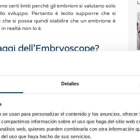
L
o certi limiti perché gli embrioni si valutano solo
llo sviluppo. Pertanto è lecito supporre che si
che si possa quindi stabilire che un embrione è
in realtà non lo è.
taggi dell’Embryoscope?
F
ore denominato
time lapse
che
contiene una
re le immagini degli embrioni
negli intervalli di
 Grazie a questa tecnologia
è possibile monitorare
Detalles
a tirar fuori gli embrioni dall’incubatore
e quindi
nee di coltura. Per questa ragione, l’incubazione è
 di temperatura né di umidità della coltura, che si
s
ioni di maggior qualità.
b se usan para personalizar el contenido y los anuncios, ofrecer
 una gran quantità di informazioni per quanto
s, compartimos información sobre el uso que haga del sitio web 
 dato che si può vedere tutto quello che succede.
 análisis web, quienes pueden combinarla con otra información q
H
tenute in un unico momento della giornata, ma in
q
r del uso que haya hecho de sus servicios.