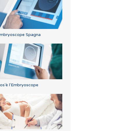
mbryoscope Spagna
os'è l'Embryoscope