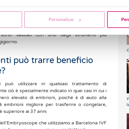
t
zione degli embrioni che si trasferiranno e/o
 percentuali di gravidanza saranno più buone.
Personalizar
Per
e l’aspetto emotivo visto che è una tecnica che ai
rezza perché sanno che i loro embrioni sono
 sono valutati con uno degli strumenti più
gigiorno.
C
enti può trarre beneficio
e?
 può utilizzare in qualsiasi trattamento di
e ciò è specialmente indicato in quei casi in cui i
ero elevato di embrioni, poiché è di aiuto alla
F
i embrioni migliore per trasferire o congelare,
l
è superiore ai 37 anni.
dell’Embryoscope che utilizziamo a Barcelona IVF