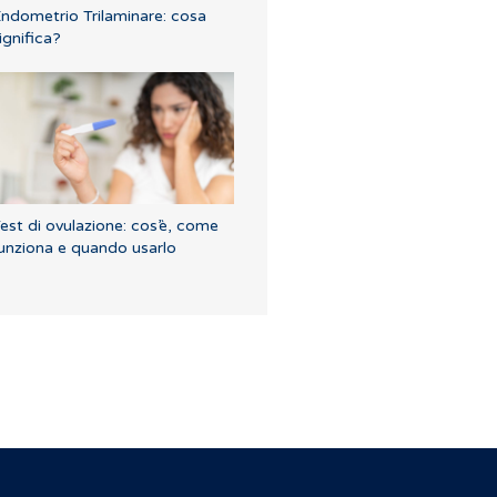
ndometrio Trilaminare: cosa
ignifica?
est di ovulazione: cos’è, come
unziona e quando usarlo