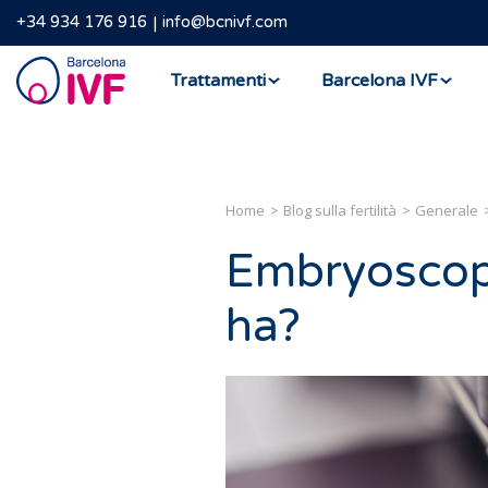
+34 934 176 916
info@bcnivf.com
Barcelona
Trattamenti
Barcelona IVF
IVF
Home
Blog sulla fertilità
Generale
Embryoscope
ha?