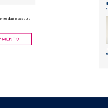
E
s
miei dati e accetto
T
f