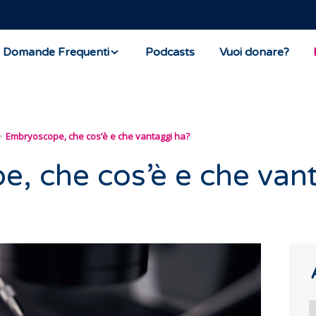
Domande Frequenti
Podcasts
Vuoi donare?
Embryoscope, che cos’è e che vantaggi ha?
, che cos’è e che van