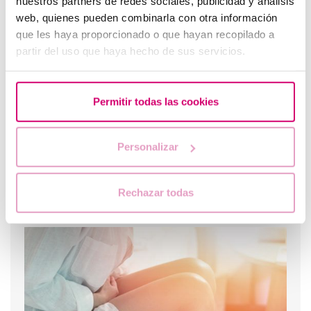
nuestros partners de redes sociales, publicidad y análisis
Que faire en cas de retard de règles avec un test de
grossesse négatif ?
web, quienes pueden combinarla con otra información
que les haya proporcionado o que hayan recopilado a
partir del uso que haya hecho de sus servicios.
Permitir todas las cookies
Personalizar
Combien de temps faut-il pour l’implantation de l’ovule
Rechazar todas
fécondé ?