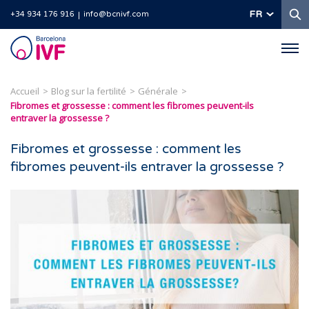
R
FR
+34 934 176 916
info@bcnivf.com
Barcelona
IVF
Accueil
Blog sur la fertilité
Générale
Fibromes et grossesse : comment les fibromes peuvent-ils
entraver la grossesse ?
Fibromes et grossesse : comment les
fibromes peuvent-ils entraver la grossesse ?