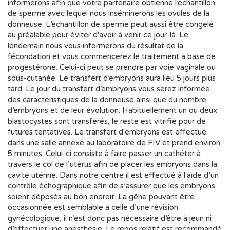
informerons afin que votre partenaire obtienne l’échantillon
de sperme avec lequel nous inséminerons les ovules de la
donneuse. L’échantillon de sperme peut aussi être congelé
au préalable pour éviter d'avoir à venir ce jour-là. Le
lendemain nous vous informerons du résultat de la
fécondation et vous commencerez le traitement à base de
progestérone. Celui-ci peut se prendre par voie vaginale ou
sous-cutanée. Le transfert d’embryons aura lieu 5 jours plus
tard. Le jour du transfert d’embryons vous serez informée
des caractéristiques de la donneuse ainsi que du nombre
d’embryons et de leur évolution. Habituellement un ou deux
blastocystes sont transférés, le reste est vitrifié pour de
futures tentatives. Le transfert d'embryons est effectué
dans une salle annexe au laboratoire de FIV et prend environ
5 minutes. Celui-ci consiste à faire passer un cathéter à
travers le col de l’utérus afin de placer les embryons dans la
cavité utérine. Dans notre centre il est effectué à l'aide d’un
contrôle échographique afin de s’assurer que les embryons
soient déposés au bon endroit. La gêne pouvant être
occasionnée est semblable à celle d’une révision
gynécologique, il n’est donc pas nécessaire d’être à jeun ni
d’effectuer une anesthésie. Le repos relatif est recommandé