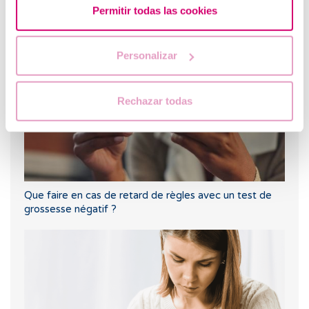
Pertes brunes : causes, lien avec les règles et la
Permitir todas las cookies
grossesse
Personalizar
Rechazar todas
Que faire en cas de retard de règles avec un test de
grossesse négatif ?