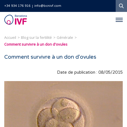
R
+34 934 176 916
info@bcnivf.com
Barcelona
IVF
Accueil
Blog sur la fertilité
Générale
Comment survivre à un don d'ovules
Comment survivre à un don d'ovules
Date de publication : 08/05/2015