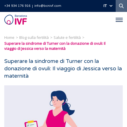
Ri
IT
+34 934 176 916
info@bcnivf.com
Barcelona
IVF
Home
Blog sulla fertilità
Salute e fertilità
Superare la sindrome di Turner con la donazione di ovuli: Il
viaggio di Jessica verso la maternità
Superare la sindrome di Turner con la
donazione di ovuli: Il viaggio di Jessica verso la
maternità