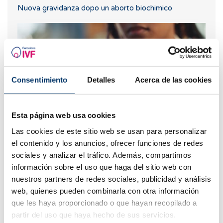
Nuova gravidanza dopo un aborto biochimico
Consentimiento
Detalles
Acerca de las cookies
Esta página web usa cookies
Las cookies de este sitio web se usan para personalizar
Cosa fare in caso di ritardo mestruale con un test di
el contenido y los anuncios, ofrecer funciones de redes
gravidanza negativo?
sociales y analizar el tráfico. Además, compartimos
información sobre el uso que haga del sitio web con
nuestros partners de redes sociales, publicidad y análisis
web, quienes pueden combinarla con otra información
que les haya proporcionado o que hayan recopilado a
partir del uso que haya hecho de sus servicios.