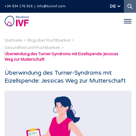
S
DE
+34 934 176 916
info@bcnivf.com
Barcelona
IVF
Startseite
Blog über Fruchtbarkeit
Gesundheit und Fruchtbarkeit
Überwindung des Turner-Syndroms mit Eizellspende: Jessicas
Weg zur Mutterschaft
Überwindung des Turner-Syndroms mit
Eizellspende: Jessicas Weg zur Mutterschaft