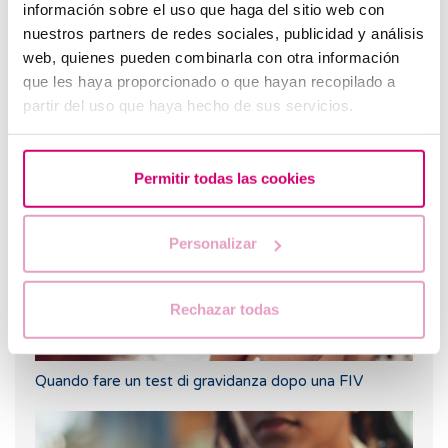
información sobre el uso que haga del sitio web con
nuestros partners de redes sociales, publicidad y análisis
web, quienes pueden combinarla con otra información
que les haya proporcionado o que hayan recopilado a
partir del uso que haya hecho de sus servicios.
Fertilità e alimentazione: qual è la dieta migliore
durante la FIV?
Permitir todas las cookies
Personalizar
Rechazar todas
Quando fare un test di gravidanza dopo una FIV