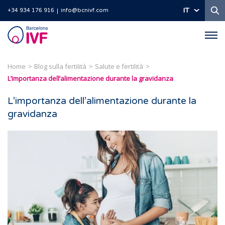
Ri
IT
+34 934 176 916
info@bcnivf.com
Barcelona
IVF
Home
Blog sulla fertilità
Salute e fertilità
L’importanza dell’alimentazione durante la gravidanza
L’importanza dell’alimentazione durante la
gravidanza