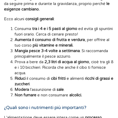
da seguire prima e durante la gravidanza, proprio perché
le
esigenze cambiano.
Ecco alcuni
consigli generali
:
Consuma
tra i 4 e i 5 pasti al giorno
ed evita gli spuntini
fuori orario. Cerca di cenare presto!
Aumenta il consumo di frutta e verdura
, per offrire al
tuo corso
più vitamine e minerali.
Mangia pesce 3-4 volte a settimana
. Si raccomanda
principalmente il pesce azzurro.
Prova a bere da
2,3 litri di acqua al giorno
, cioè tra gli 8
e i 10 bicchieri. Ricorda che anche il cibo ti fornisce
acqua.
Riduci
il consumo di
cibi fritti
e alimenti
ricchi di grassi e
zuccheri
.
Modera
l'assunzione di
sale
.
Non fumare
e non consumare
alcolici.
¿Quali sono i nutrimenti più importanti?
L'alimentazione deve essere intesa come un
processo