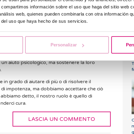
 ognuno la vive a modo suo.
s, compartimos información sobre el uso que haga del sitio web 
P
abbattere", "sono sicura che potrai rimanere
a
 análisis web, quienes pueden combinarla con otra información q
 adesso che dopo", ecc. Probabilmente le vostre
r del uso que haya hecho de sus servicios.
anti, quindi vi consigliamo di concentrarvi
e momenti in cui avranno bisogno di parlare, ma
Personalizar
Per
e se è necessario e rispettare la risposta.
i un aiuto psicologico, ma sostenere la loro
T
a.
f
n grado di aiutare di più o di risolvere il
o di impotenza, ma dobbiamo accettare che ciò
bbiamo detto, il nostro ruolo è quello di
nderci cura.
LASCIA UN COMMENTO
C
m
g