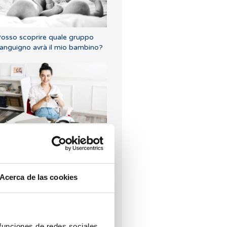
osso scoprire quale gruppo
anguigno avrà il mio bambino?
o una bassa riserva ovarica,
ualcuno può spiegarmi di che si
ratta?
Acerca de las cookies
 funciones de redes sociales