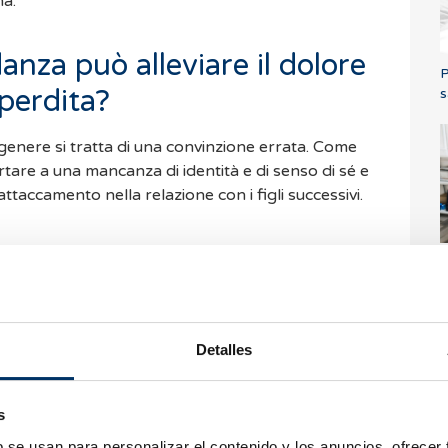
na.
nza può alleviare il dolore
P
perdita?
s
 genere si tratta di una convinzione errata. Come
are a una mancanza di identità e di senso di sé e
attaccamento nella relazione con i figli successivi.
persona che soffre?
H
q
t
le non è facile né veloce. Per questo motivo,
one coinvolte può favorire o peggiorare questo
Detalles
r affrontare questo tipo di situazione:
l vostro ruolo è quello di accompagnare il
s
ite alla persona di esprimersi verbalmente ed
re se ciò che prova è giusto o sbagliato. Non
b se usan para personalizar el contenido y los anuncios, ofrecer