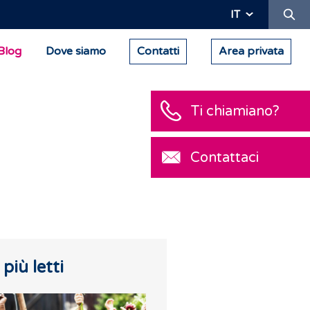
Ric
IT
Blog
Dove siamo
Contatti
Area privata
Ti chiam
Contatta
I più letti