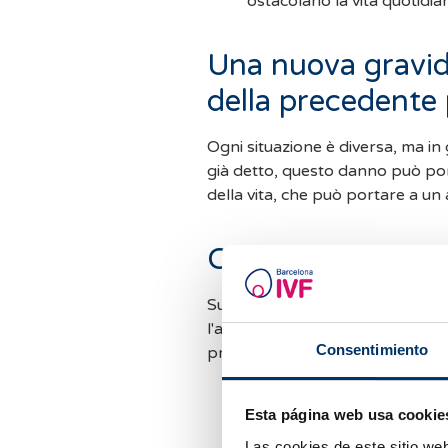
ostacolano la vita quotidia
Una nuova gravida
della precedente 
Ogni situazione è diversa, ma in
già detto, questo danno può port
della vita, che può portare a un 
Come aiutare la 
Superare una perdita gestaziona
l'ambiente in cui vivono le pers
Consentimiento
processo. Ecco alcuni consigli pe
La chiave è assumere che i
Esta página web usa cookie
processo di lutto. Consent
emotivamente senza giudica
Las cookies de este sitio we