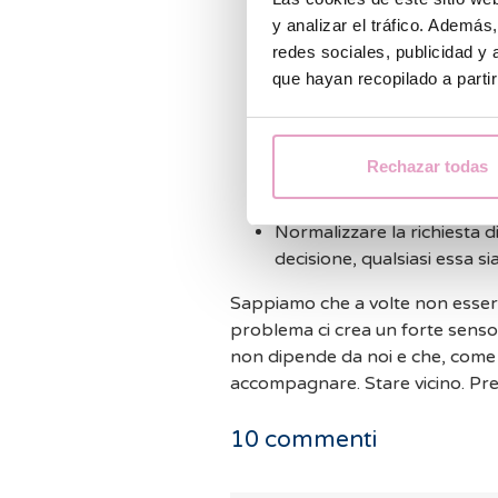
esiste una cosa "normale",
y analizar el tráfico. Ademá
Evitate frasi come "non ti 
redes sociales, publicidad y
incinta di nuovo", "meglio
que hayan recopilado a parti
parole non saranno confort
sull'ascolto.
Rispetto: ci possono esser
Rechazar todas
non sempre. Dovete chieder
Avere pazienza.
Normalizzare la richiesta d
decisione, qualsiasi essa si
Sappiamo che a volte non essere i
problema ci crea un forte sens
non dipende da noi e che, come a
accompagnare. Stare vicino. Pre
10
commenti