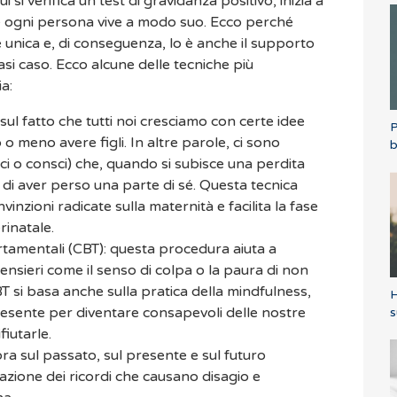
i verifica un test di gravidanza positivo, inizia a
e ogni persona vive a modo suo. Ecco perché
 unica e, di conseguenza, lo è anche il supporto
asi caso. Ecco alcune delle tecniche più
a:
 sul fatto che tutti noi cresciamo con certe idee
P
 o meno avere figli. In altre parole, ci sono
b
ci o consci) che, quando si subisce una perdita
 di aver perso una parte di sé. Questa tecnica
inzioni radicate sulla maternità e facilita la fase
rinatale.
tamentali (CBT): questa procedura aiuta a
pensieri come il senso di colpa o la paura di non
CBT si basa anche sulla pratica della mindfulness,
H
presente per diventare consapevoli delle nostre
s
fiutarle.
 sul passato, sul presente e sul futuro
azione dei ricordi che causano disagio e