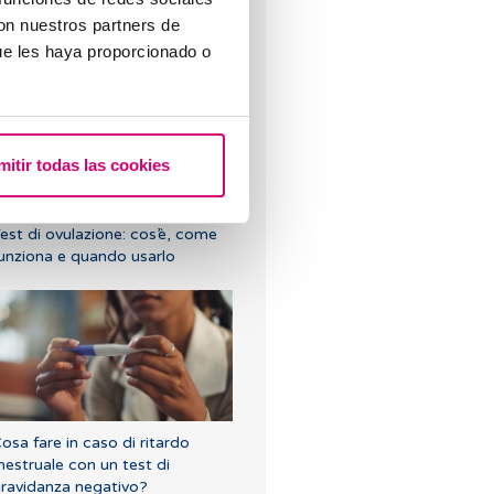
con nuestros partners de
rogesterone, quando bisogna
ssumerlo?
ue les haya proporcionado o
mitir todas las cookies
est di ovulazione: cos’è, come
unziona e quando usarlo
osa fare in caso di ritardo
estruale con un test di
ravidanza negativo?