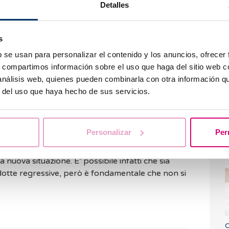
Detalles
H
re un gran numero di soluzioni per poter essere
q
s
vitrificazione di ovuli
che permette di conservare la
t
 cui deciderai essere madre. In questo modo puoi
b se usan para personalizar el contenido y los anuncios, ofrecer
uttivo senza preoccupazioni e aspettare il buon
s, compartimos información sobre el uso que haga del sitio web 
iglio senza pressioni. A
Barcelona IVF
offriamo
 análisis web, quienes pueden combinarla con otra información q
 assistita come questo per far fronte a qualsiasi
r del uso que haya hecho de sus servicios.
a presentarsi.
avere il secondo figlio è fondamentale
P
Personalizar
Per
enza per affrontare questa nuova tappa. Inoltre,
a
rendere partecipe il fratello maggiore nella cura
a nuova situazione. E’ possibile infatti
che sia
dotte regressive
, però è fondamentale che non si
O