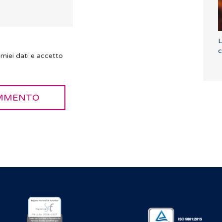
L
c
miei dati e accetto