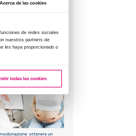
Acerca de las cookies
o una bassa riserva ovarica,
ualcuno può spiegarmi di che si
ratta?
 funciones de redes sociales
con nuestros partners de
ue les haya proporcionado o
osso rimanere incinta se ho
mitir todas las cookies
vuto o ho cisti ovariche?
vodonazione: ottenere un