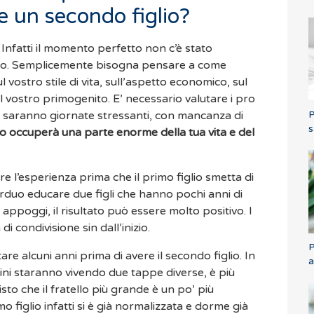
e un secondo figlio?
Infatti il momento perfetto non c’è stato
glio. Semplicemente bisogna pensare a come
ul vostro stile di vita, sull’aspetto economico, sul
ul vostro primogenito. E’ necessario valutare i pro
P
 ci saranno giornate stressanti, con mancanza di
s
 occuperà una parte enorme della tua vita e del
re l’esperienza prima che il primo figlio smetta di
rduo educare due figli che hanno pochi anni di
appoggi, il risultato può essere molto positivo. I
i condivisione sin dall’inizio.
P
are alcuni anni prima di avere il secondo figlio. In
a
ini staranno vivendo due tappe diverse, è più
isto che il fratello più grande è un po’ più
o figlio infatti si è già normalizzata e dorme già