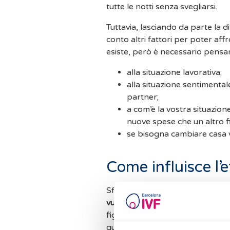
tutte le notti senza svegliarsi.
Tuttavia, lasciando da parte la di
conto altri fattori per poter af
esiste, però è necessario pensar
alla situazione lavorativa;
alla situazione sentimentale
partner;
a com’è la vostra situazion
nuove spese che un altro fi
se bisogna cambiare casa vi
Come influisce l’e
Sfortunatamente,
l’età è un fa
vuole rimanere di nuovo incinta
.
figlio o più, puoi permetterti di 
qualche problema di salute puoi