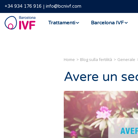
+34 934 176 916
info@bcnivf.com
Barcelona
Trattamenti
Barcelona IVF
IVF
Home
Blog sulla fertilità
Generale
Avere un sec