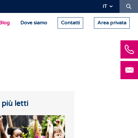
Ric
IT
Blog
Dove siamo
Contatti
Area privata
I più letti