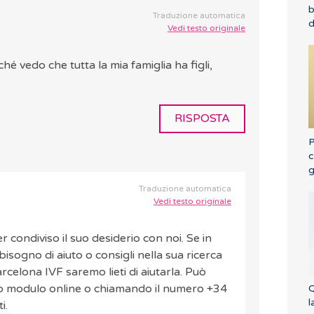
b
Traduzione automatica
d
Vedi testo originale
é vedo che tutta la mia famiglia ha figli,
RISPOSTA
P
c
g
Traduzione automatica
Vedi testo originale
 condiviso il suo desiderio con noi. Se in
sogno di aiuto o consigli nella sua ricerca
rcelona IVF saremo lieti di aiutarla. Può
tro modulo online o chiamando il numero +34
Q
l
i.