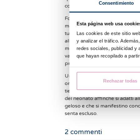
Consentimiento
concepimento.
Fortunatamente, la medicina off
Esta página web usa cookie
madre tardi. Una di queste è
la 
tua fertilità fino al momento in
Las cookies de este sitio we
allungare il tuo orologio riprod
y analizar el tráfico. Ademá
momento per avere un secondo f
redes sociales, publicidad y
vari trattamenti di fecondazione
que hayan recopilado a parti
problema di infertilità che poss
Una volta presa la decisione di 
Rechazar todas
organizzarsi e avere molta pazi
tieni presente che è importante 
del neonato affinché si adatti all
geloso e che si manifestino con
senta escluso.
2
commenti