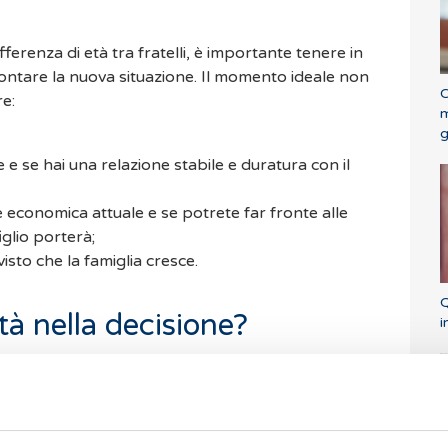
fferenza di età tra fratelli, è importante tenere in
frontare la nuova situazione. Il momento ideale non
C
e:
m
g
 e se hai una relazione stabile e duratura con il
e economica attuale e se potrete far fronte alle
glio porterà;
sto che la famiglia cresce.
Q
tà nella decisione?
i
ttore importante da tenere in conto quando si
 Se hai tra 20 e 30 anni e vuoi avere un secondo
spaziare le nascite di 3 anni. Però se hai più anni o
 incontrare qualche problema durante il