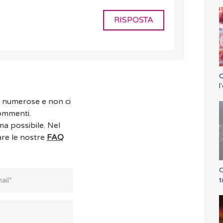
RISPOSTA
Q
l
o numerose e non ci
commenti.
ma possibile. Nel
are le nostre
FAQ
C
t