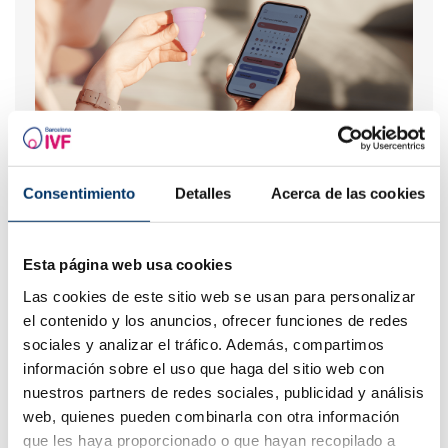
Come calcolare giorni fertili?
Consentimiento
Detalles
Acerca de las cookies
Esta página web usa cookies
Las cookies de este sitio web se usan para personalizar
el contenido y los anuncios, ofrecer funciones de redes
sociales y analizar el tráfico. Además, compartimos
información sobre el uso que haga del sitio web con
nuestros partners de redes sociales, publicidad y análisis
web, quienes pueden combinarla con otra información
Quali sono i sintomi dopo un impianto embrionale?
que les haya proporcionado o que hayan recopilado a