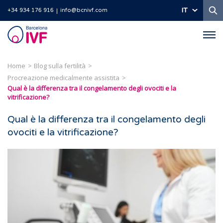
Ri
IT
+34 934 176 916
info@bcnivf.com
Barcelona
IVF
Home
Blog sulla fertilità
Procreazione medicalmente assistita
Qual è la differenza tra il congelamento degli ovociti e la
vitrificazione?
Qual è la differenza tra il congelamento degli
ovociti e la vitrificazione?