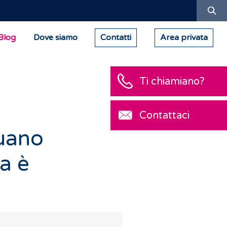
Ric
Blog
Dove siamo
Contatti
Area privata
Ti chiamiano?
Contattaci
tuano
ta è