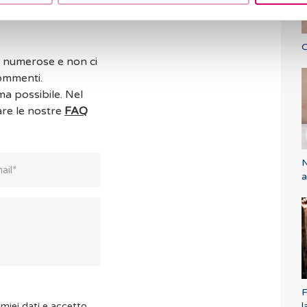
C
o numerose e non ci
commenti.
ma possibile. Nel
are le nostre
FAQ
N
a
F
miei dati e accetto
l