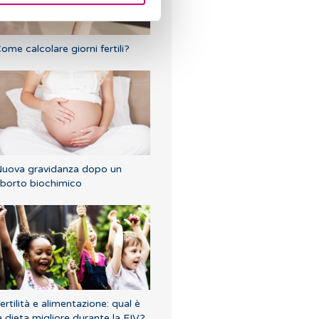
ome calcolare giorni fertili?
uova gravidanza dopo un
borto biochimico
ertilità e alimentazione: qual è
a dieta migliore durante la FIV?