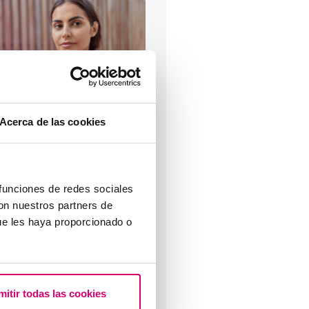
uali sono i sintomi dopo un
mpianto embrionale?
Acerca de las cookies
 funciones de redes sociales
con nuestros partners de
ue les haya proporcionado o
rogesterone, quando bisogna
ssumerlo?
mitir todas las cookies