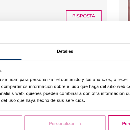
RISPOSTA
Q
i
Detalles
amente! La legge spagnola permette anche
s
ni di accedere alle tecniche di
oi programmare una visita Skype o di
b se usan para personalizar el contenido y los anuncios, ofrecer
rizzo mail info@bcnivf.com, e potrò
s, compartimos información sobre el uso que haga del sitio web 
 più adeguato per te. A presto
 análisis web, quienes pueden combinarla con otra información q
P
r del uso que haya hecho de sus servicios.
a
RISPOSTA
Personalizar
Per