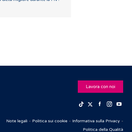
Lavora con noi
Facebook
Insta
Yo
TikTok
Twitter
Note legali
Politica sui cookie
Informativa sulla Privacy
Politica della Qualità