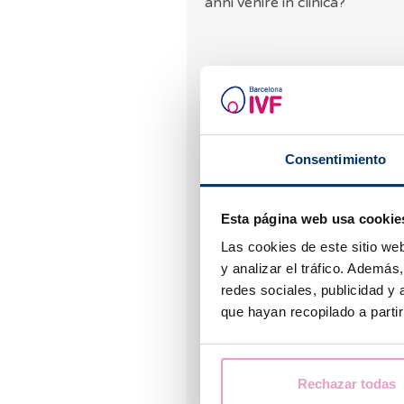
anni venire in clinica?
Dra. Pagnini
Consentimiento
06.11.2019
Buongiorno Barbara, cert
Esta página web usa cookie
alle donne single maggioren
fecondazione assistita. Pu
Las cookies de este sitio we
persona scrivendo all’indi
y analizar el tráfico. Ademá
consigliarti il trattamento
redes sociales, publicidad y
que hayan recopilado a parti
Rechazar todas