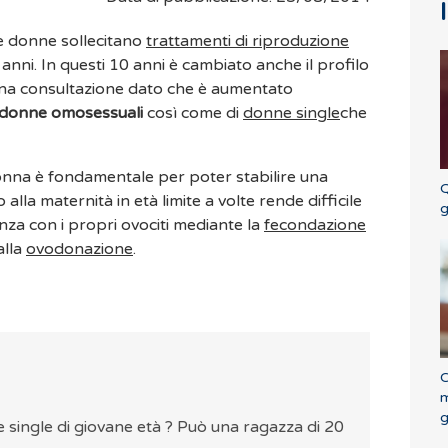
 le donne sollecitano
trattamenti di
riproduzione
nni. In questi 10 anni è cambiato anche il profilo
 una consultazione dato che è aumentato
donne omosessuali
così come di
donne single
che
la donna è fondamentale per poter stabilire una
Q
alla maternità in età limite a volte rende difficile
g
nza con i propri ovociti mediante la
fecondazione
alla
ovodonazione
.
C
m
g
 single di giovane età ? Può una ragazza di 20