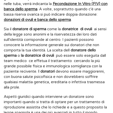
nelle tuba, verrá indicanta la
Fecondazione In Vitro (FIV) con
banca dello sperma
. A volte, soprattutto quando c'è una
bassa riserva ovarica si può indicare doppia donazione:
donazioni di ovuli e banca dello sperma
.
Sia il
donatore di sperma
come la
donatrice di ovuli
ai sensi
della legge sono anonimi e la riservatezza dei loro dati
sull'identità corrisponde al centro. I pazienti possono
conocere la informazione generale sui donatori che non
comporta la tua identità. La scelta dell
donatore dello
sperma
o
la donatrice di ovuli
può essere solo eseguita dall
team medico ce effetua il trattamento cercando la più
grande possibile fisica e immunologica somiglianza con la
paziente recivente.
I donatori
devono essere maggiorenni,
con buona salute psicofisica e non dovrebbero soffrire
qualsiasi malattia genetica, ereditaria o infettiva trasmessa
alla prole.
Aspetti giuridici quando interviene un donatore sono
importanti quando si tratta di optare per un trattamento di
riproduzione assistita che lo richiede e a questo proposito la
legge spagnola è una dei più avanzati in tutto il mondo.