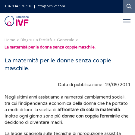
Ri
+34 934 176 916
info@bcnivf.com
Barcelona
IVF
Home
Blog sulla fertilità
Generale
La maternità per le donne senza coppie maschile.
La maternità per le donne senza coppie
maschile.
Data di pubblicazione: 19/05/2011
Negli ultimi anni assistiamo a numerosi cambiamenti sociali,
tra cui l'indipendenza economica della donna che ha portato
a molti di loro la scelta di
affrontare da sola la maternità
.
Inoltre ogni giorno sono più
donne con coppia femminile
che
decidono di diventare madri.
La legge spagnola sulle tecniche di
riproduzione assistita