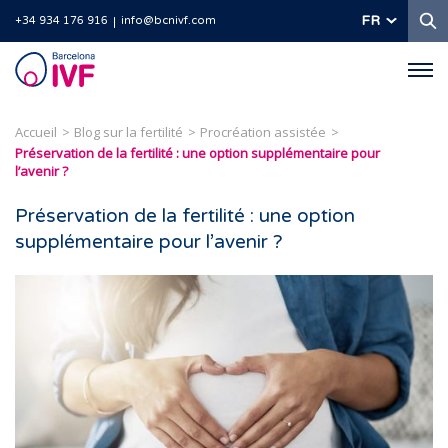
R
FR
+34 934 176 916
info@bcnivf.com
Barcelona
IVF
Accueil
Blog sur la fertilité
Procréation assistée
Préservation de la fertilité : une option supplémentaire pour
l’avenir ?
Préservation de la fertilité : une option
supplémentaire pour l’avenir ?