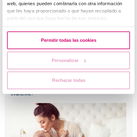
web, quienes pueden combinarla con otra información
Problèmes de thyroïde et fertilité, comment
affectent-ils
que les haya proporcionado o que hayan recopilado a
partir del uso que haya hecho de sus servicios.
Permitir todas las cookies
Personalizar
Rechazar todas
Quelles sont les valeurs qui indiquent une faible réserve
ovarienne?