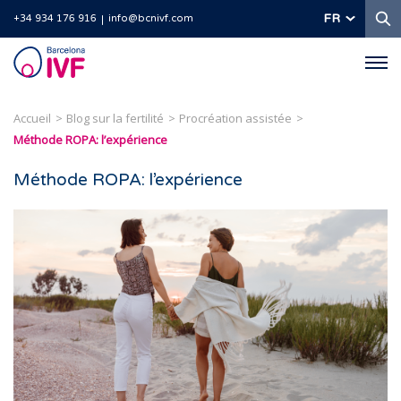
R
FR
+34 934 176 916
info@bcnivf.com
Barcelona
IVF
Accueil
Blog sur la fertilité
Procréation assistée
Méthode ROPA: l’expérience
Méthode ROPA: l’expérience