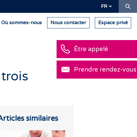
Re
FR
Où sommes-nous
Nous contacter
Espace privé
Être appelé
Prendre rendez-v
trois
Articles similaires