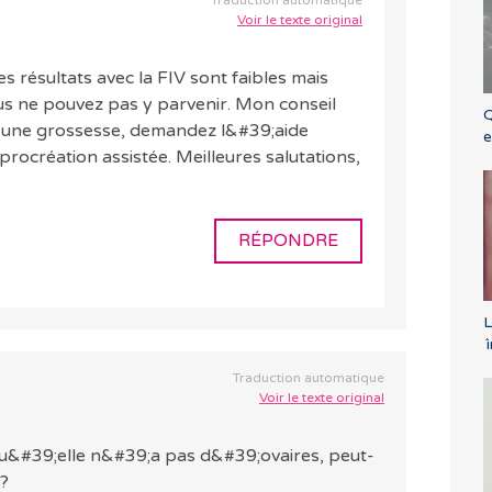
Traduction automatique
Voir le texte original
es résultats avec la FIV sont faibles mais
ous ne pouvez pas y parvenir. Mon conseil
Q
z une grossesse, demandez l&#39;aide
e
procréation assistée. Meilleures salutations,
RÉPONDRE
L
´
Traduction automatique
Voir le texte original
qu&#39;elle n&#39;a pas d&#39;ovaires, peut-
e?