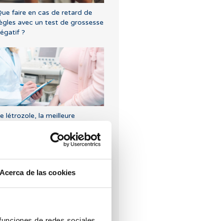
ue faire en cas de retard de
ègles avec un test de grossesse
égatif ?
e létrozole, la meilleure
lternative pour induire
'ovulation chez les femmes
tteintes du syndrome de
’ovaire polykystique.
Acerca de las cookies
 funciones de redes sociales