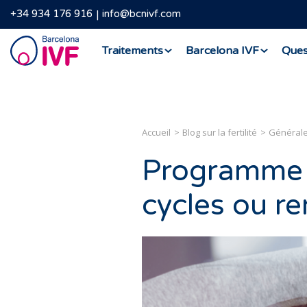
+34 934 176 916
info@bcnivf.com
Barcelona
Traitements
Barcelona IVF
Ques
IVF
Accueil
Blog sur la fertilité
Général
Programme d
cycles ou r