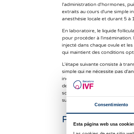
l'administration d'hormones, pu
extraits au cours d'une simple in
anesthésie locale et durant 5 à 
En laboratoire, le liquide follicu
pour procéder à l'insémination. 
injecté dans chaque ovule et les
qui maintient des conditions op
L'étape suivante consiste à tra
simple qui ne nécessite pas d'ane
indolore et de courte durée. Le
de l'utérus et les embryons son
sont conservés pour des cycles 
subir que cette dernière procéd
Consentimiento
Pourquoi choisir 
Esta página web usa cookie
Vous y trouverez une
équip
Las cookies de este sitio we