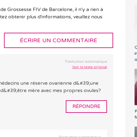
e Grossesse FIV de Barcelone, il n'y a rien à
tez obtenir plus d'informations, veuillez nous
ÉCRIRE UN COMMENTAIRE
Q
i
o
Traduction automatique
Voir le texte original
 médecins une réserve ovarienne d&#39;une
ble d&#39;être mère avec mes propres ovules?
RÉPONDRE
P
f