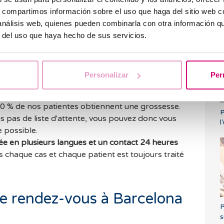
 anesthésistes et psychologues ayant une
grande
s, compartimos información sobre el uso que haga del sitio web 
P
 de la fertilité et pouvant apporter des solutions
 análisis web, quienes pueden combinarla con otra información q
l
tilité.
r del uso que haya hecho de sus servicios.
in vitro à la pointe de la technologie
qui nous
x de grossesse grâce à l'application de la
es dernières avancées médicales.
Personalizar
Per
Renseignez-vous sur les conditions de
 du traitement.
90 % de nos patientes obtiennent une grossesse.
P
s pas de liste d'attente, vous pouvez donc vous
l
e possible.
ée en plusieurs langues et un contact 24 heures
s chaque cas et chaque patient est toujours traité
 rendez-vous à Barcelona
P
s