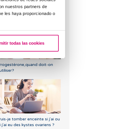
con nuestros partners de
ertes brunes : causes, lien avec
ue les haya proporcionado o
es règles et la grossesse
mitir todas las cookies
rogestérone,quand doit-on
'utiliser?
uis-je tomber enceinte si j'ai ou
i j'ai eu des kystes ovariens ?