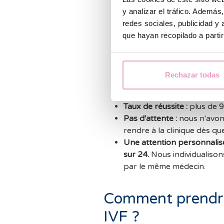
andrologues, biologistes,
y analizar el tráfico. Ademá
expérience
dans le domaine
redes sociales, publicidad y
à tous vos problèmes d'infer
que hayan recopilado a parti
Laboratoire de fécondation 
permet d'augmenter les tau
meilleure technologie et d
Rechazar todas
Financez votre traitement.
financement jusqu'à 100 %
Taux de réussite :
plus de 
Pas d'attente :
nous n'avon
rendre à la clinique dès qu
Une attention personnalis
sur 24.
Nous individualison
par le même médecin.
Comment prendre
IVF ?