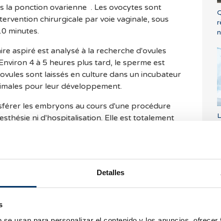
is la ponction ovarienne . Les ovocytes sont
Q
tervention chirurgicale par voie vaginale, sous
r
10 minutes.
n
laire aspiré est analysé à la recherche d'ovules
Environ 4 à 5 heures plus tard, le sperme est
 ovules sont laissés en culture dans un incubateur
timales pour leur développement.
nsférer les embryons au cours d'une procédure
L
sthésie ni d'hospitalisation. Elle est totalement
a
 gynécologue insère un cathéter à travers le col
l
t déposés dans l'utérus. Les embryons restants
a
successifs, au cours desquels la femme ne devra
l
ure.
Detalles
Barcelona IVF ?
s
e pluridisciplinaire
de gynécologues,
b se usan para personalizar el contenido y los anuncios, ofrecer