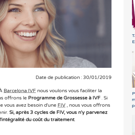
T
E
Date de publication : 30/01/2019
 À
Barcelona IVF
nous voulons vous faciliter la
P
us offrons le
Programme de Grossesse à IVF
. Si
m
ue vous avez besoin d'une
FIV
, nous vous offrons
p
enir.
Si, après 3 cycles de FIV, vous n'y parvenez
intégralité du coût du traitement
.