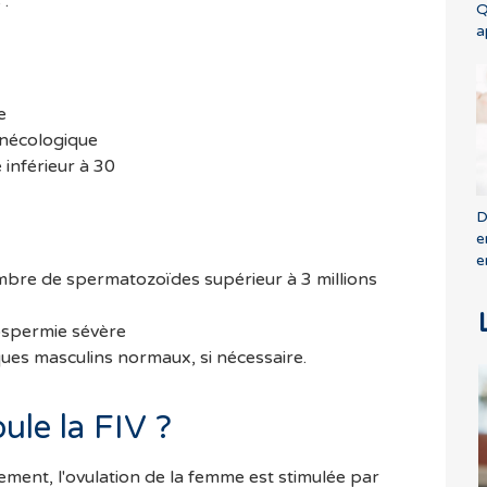
 :
Q
a
e
nécologique
 inférieur à 30
D
e
e
re de spermatozoïdes supérieur à 3 millions
ospermie sévère
ues masculins normaux, si nécessaire.
le la FIV ?
ement, l'ovulation de la femme est stimulée par