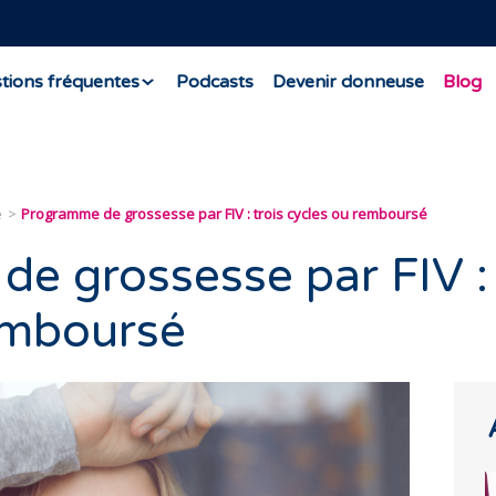
tions fréquentes
Podcasts
Devenir donneuse
Blog
e
Programme de grossesse par FIV : trois cycles ou remboursé
e grossesse par FIV : 
emboursé