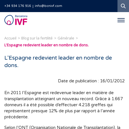
R
+34 934 176 916
info@bcnivf.com
Barcelona
IVF
Accueil
Blog sur la fertilité
Générale
L'Espagne redevient leader en nombre de dons.
L'Espagne redevient leader en nombre de
dons.
Date de publication : 16/01/2012
En 2011 l’Espagne est redevenue leader en matière de
transplantation atteignant un nouveau record. Grâce à 1.667
donneurs il a été possible d’effectuer 4.218 greffes qui
représentent presque 12% de plus par rapport à l’année
précédente.
Selon l’ONT (Organisation Nationale de Transplantation), la