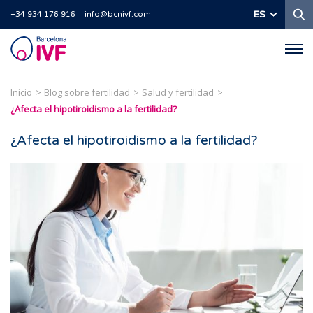
B
ES
+34 934 176 916
info@bcnivf.com
Barcelona
IVF
Inicio
Blog sobre fertilidad
Salud y fertilidad
¿Afecta el hipotiroidismo a la fertilidad?
¿Afecta el hipotiroidismo a la fertilidad?