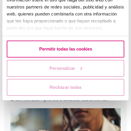
nuestros partners de redes sociales, publicidad y análisis
web, quienes pueden combinarla con otra información
¿Puedo quedar embarazada si he tenido o tengo
que les haya proporcionado o que hayan recopilado a
quistes en los ovarios?
partir del uso que haya hecho de sus servicios.
Permitir todas las cookies
Personalizar
Rechazar todas
Endometriosis: Aprende a detectar sus síntomas