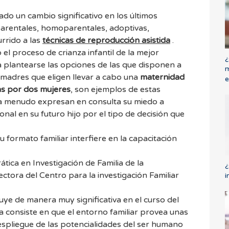
ado un cambio significativo en los últimos
parentales, homoparentales, adoptivas,
urrido a las
técnicas de
reproducción asistida
.
 el proceso de crianza infantil de la mejor
¿
 a plantearse las opciones de las que disponen a
m
s madres que eligen llevar a cabo una
maternidad
e
as por dos mujeres
, son ejemplos de estas
y a menudo expresan en consulta su miedo a
al en su futuro hijo por el tipo de decisión que
u formato familiar interfiere en la capacitación
ática en Investigación de Familia de la
¿
ctora del Centro para la investigación Familiar
i
luye de manera muy significativa en el curso del
cia consiste en que el entorno familiar provea unas
espliegue de las potencialidades del ser humano