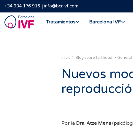
+34 934 176 916
info@bcnivf.com
Barcelona
Tratamientos
Barcelona IVF
IVF
Inicio
Blog sobre fertilidad
General
Nuevos mode
reproducción
Por la
Dra. Atze Mena
(psicólo