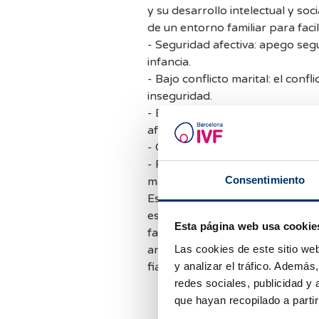
y su desarrollo intelectual y so
de un entorno familiar para facil
- Seguridad afectiva: apego segur
infancia.
- Bajo conflicto marital: el con
inseguridad.
- Estilo educativo democrático:h
afecto.
- Calidad en la interacción y de
- Frustación óptima:ofrecer peq
Consentimiento
manera autónoma y poder enfrent
Es muy importante saber que, l
es lo que verdaderamente afect
Esta página web usa cookie
familia en si misma. Si las famil
Las cookies de este sitio we
anterioridad estará capacitada p
y analizar el tráfico. Ademá
fiabilidad independientemente de
redes sociales, publicidad y
que hayan recopilado a parti