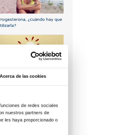
rogesterona, ¿cuándo hay que
tilizarla?
Acerca de las cookies
lujo marrón: causas, relación
on la regla y el embarazo
 funciones de redes sociales
con nuestros partners de
ue les haya proporcionado o
Puedo quedar embarazada si