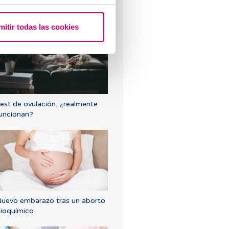
e tenido o tengo quistes en los
varios?
mitir todas las cookies
est de ovulación, ¿realmente
uncionan?
uevo embarazo tras un aborto
ioquímico