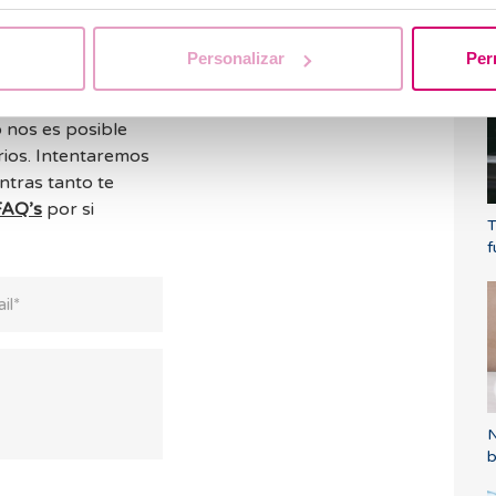
h
o
Personalizar
Per
 nos es posible
ios. Intentaremos
ntras tanto te
FAQ’s
por si
T
f
N
b