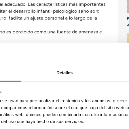
cial adecuado. Las características más importantes
itar el desarrollo infantil psicológico sano son:
o, facilita un ajuste personal a lo largo de la
P
u
flicto es percibido como una fuente de amenaza e
acer compatible la exigencia y la presencia de
 la estimulación del niño con sus progenitores
ueños retos y dificultades para resolver de
Detalles
arse a las dificultades de la vida.
F
c
a
calidad de las relaciones
y del
contexto familiar
a al
desarrollo infantil
y no la estructura de la
s
ias cumplen las condiciones citadas con
b se usan para personalizar el contenido y los anuncios, ofrecer
ara llevar a cabo el proceso de crianza con total
s, compartimos información sobre el uso que haga del sitio web 
 tipo de estructura familiar que se tenga.
 análisis web, quienes pueden combinarla con otra información q
r del uso que haya hecho de sus servicios.
¿