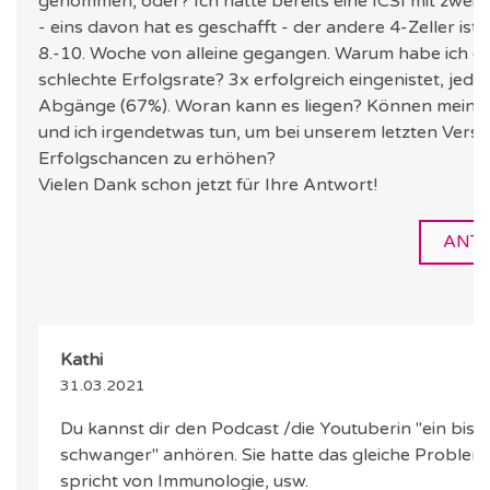
genommen, oder? Ich hatte bereits eine ICSI mit zwei 4
- eins davon hat es geschafft - der andere 4-Zeller ist i
8.-10. Woche von alleine gegangen. Warum habe ich ei
schlechte Erfolgsrate? 3x erfolgreich eingenistet, jedo
Abgänge (67%). Woran kann es liegen? Können mein
und ich irgendetwas tun, um bei unserem letzten Versu
Erfolgschancen zu erhöhen?
Vielen Dank schon jetzt für Ihre Antwort!
ANT
Kathi
31.03.2021
Du kannst dir den Podcast /die Youtuberin "ein bis
schwanger" anhören. Sie hatte das gleiche Problem
spricht von Immunologie, usw.