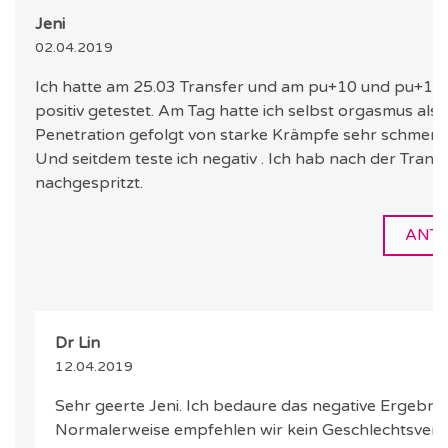
Jeni
02.04.2019
Ich hatte am 25.03 Transfer und am pu+10 und pu+11 
positiv getestet. Am Tag hatte ich selbst orgasmus also ohne
Penetration gefolgt von starke Krämpfe sehr schmerzh
Und seitdem teste ich negativ . Ich hab nach der Transf
nachgespritzt.
ANT
Dr Lin
12.04.2019
Sehr geerte Jeni. Ich bedaure das negative Ergebnis
Normalerweise empfehlen wir kein Geschlechtsver