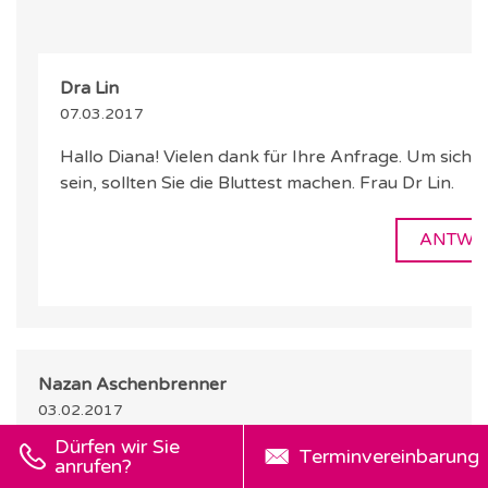
Dra Lin
07.03.2017
Hallo Diana! Vielen dank für Ihre Anfrage. Um sicher
sein, sollten Sie die Bluttest machen. Frau Dr Lin.
ANTWO
Nazan Aschenbrenner
03.02.2017
Dürfen wir Sie
Hallo, heute vor 9 Tagen hatte ich meine künstliche
Terminvereinbarung
anrufen?
Befruchtung. Bei meinem Bluttest bekam ich den Wert 