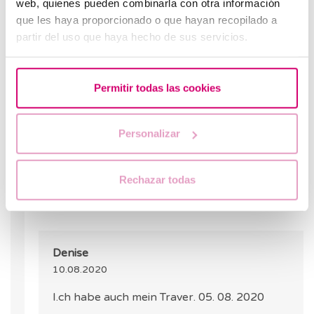
web, quienes pueden combinarla con otra información
Barcelona IVF
que les haya proporcionado o que hayan recopilado a
23.06.2020
partir del uso que haya hecho de sus servicios.
Danke für ihre Nachricht. Wenn Sie die Menstruatio
noch nicht bekommen haben, empfehle ich, den Blu
Permitir todas las cookies
abzuwarten, da der Urintest manchmal, wenn er zu 
ist, ein falsches Negativ ergeben kann. Keine Blutun
haben ist immer ein gutes Zeichen, aber ich schlage 
Personalizar
auf den Beta- Bluttest zu warten, um sicherzugehen.
ANTWO
Rechazar todas
Denise
10.08.2020
I.ch habe auch mein Traver. 05. 08. 2020