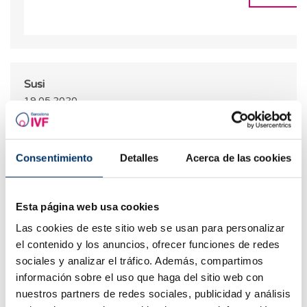
Susi
19.05.2020
Guten Abend
Hatte am 06.05.20 blastozytentransfer
Consentimiento
Detalles
Acerca de las cookies
Am 19.05.20 mit urintest negativ und seit 3 Tagen
unterleibsschmerzen als käme die mens. Gibs noch Ho
Bluttest ist am 22.05.20
Esta página web usa cookies
Vielen Dank
Las cookies de este sitio web se usan para personalizar
ANT
el contenido y los anuncios, ofrecer funciones de redes
sociales y analizar el tráfico. Además, compartimos
información sobre el uso que haga del sitio web con
nuestros partners de redes sociales, publicidad y análisis