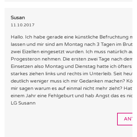
Susan
11.10.2017
Hallo. Ich habe gerade eine künstliche Befruchtung m
lassen und mir sind am Montag nach 3 Tagen im Bruts
zwei Eizellen eingesetzt wurden. Ich muss natürlich au
Progesteron nehmen. Die ersten zwei Tage nach dem
Einsetzen also Montag und Dienstag hatte ich öfters e
starkes ziehen links und rechts im Unterleib. Seit heute 
deutlich weniger muss ich mir Gedanken machen? Kön
mir sagen warum es auf einmal nicht mehr zieht? Hatte
einem Jahr eine Fehlgeburt und hab Angst das es nicht
LG Susann
ANT