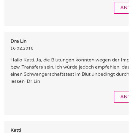
ANT
Dra Lin
16.02.2018
Hallo Katti. Ja, die Blutungen könnten wegen der Impl
bzw. Transfers sein. Ich würde jedoch empfehlen, dass
einen Schwangerschaftstest im Blut unbedingt durchf
lassen. Dr Lin
ANT
Katti