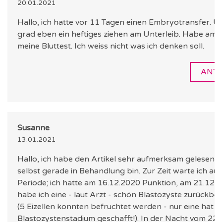
20.01.2021
Hallo, ich hatte vor 11 Tagen einen Embryotransfer. U
grad eben ein heftiges ziehen am Unterleib. Habe am 
meine Bluttest. Ich weiss nicht was ich denken soll.
ANT
Susanne
13.01.2021
Hallo, ich habe den Artikel sehr aufmerksam gelesen, d
selbst gerade in Behandlung bin. Zur Zeit warte ich au
Periode; ich hatte am 16.12.2020 Punktion, am 21.12.
habe ich eine - laut Arzt - schön Blastozyste zurück
(5 Eizellen konnten befruchtet werden - nur eine hat es
Blastozystenstadium geschafft!). In der Nacht vom 22.