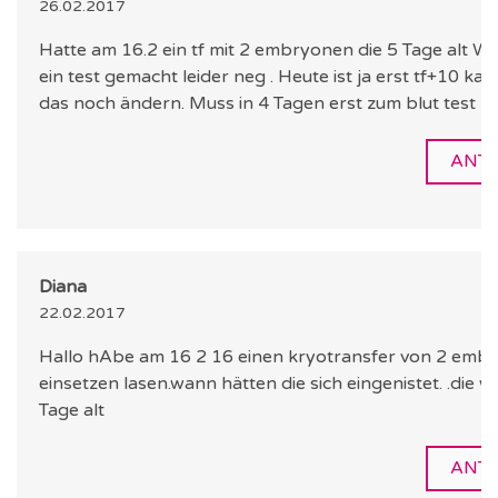
26.02.2017
Hatte am 16.2 ein tf mit 2 embryonen die 5 Tage alt War. .heute
ein test gemacht leider neg . Heute ist ja erst tf+10 kann sich
das noch ändern. Muss in 4 Tagen erst zum blut test
ANT
Diana
22.02.2017
Hallo hAbe am 16 2 16 einen kryotransfer von 2 embryonen
einsetzen lasen.wann hätten die sich eingenistet. .die 
Tage alt
ANT