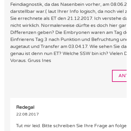
Feindiagnostik, da das Nasenbein vorher, am 08.06.2017 ni
darstellbar war.( laut Ihrer Info logisch, da noch viel zu 
Sie errechnete als ET den 21.12.2017. Ich verstehe das 
nicht wirklich. Normalerweise dürfte es doch hier gar k
Differenzen geben? Die Embryonen waren am Tag des
Einfrierens Tag 3 nach Punktion und Befruchtung und
augetaut und Transfer am 03.04.17. Wie sehen Sie da
genau ist denn nun ET? Welche SSW bin ich? Vielen Da
Voraus. Gruss Ines
ANT
Redegal
22.08.2017
Tut mir leid. Bitte schreiben Sie Ihre Frage an folgen