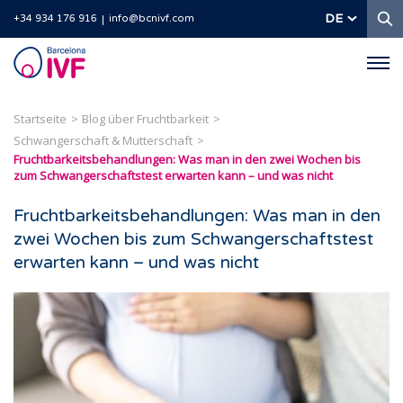
S
DE
+34 934 176 916
info@bcnivf.com
Barcelona
IVF
Startseite
Blog über Fruchtbarkeit
Schwangerschaft & Mutterschaft
Fruchtbarkeitsbehandlungen: Was man in den zwei Wochen bis
zum Schwangerschaftstest erwarten kann – und was nicht
Fruchtbarkeitsbehandlungen: Was man in den
zwei Wochen bis zum Schwangerschaftstest
erwarten kann – und was nicht