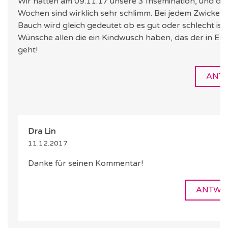
Wir hatten am 09.11.17 unsere 3 Insemination, und die
Wochen sind wirklich sehr schlimm. Bei jedem Zwicken 
Bauch wird gleich gedeutet ob es gut oder schlecht ist..
Wünsche allen die ein Kindwusch haben, das der in Erfüllung
geht!
ANT
Dra Lin
11.12.2017
Danke für seinen Kommentar!
ANTWO