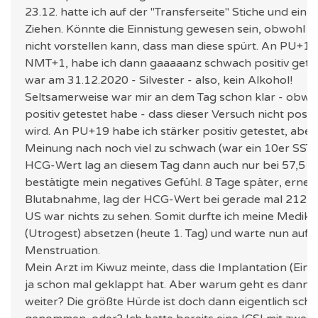
23.12. hatte ich auf der "Transferseite" Stiche und ein 
Ziehen. Könnte die Einnistung gewesen sein, obwohl ic
nicht vorstellen kann, dass man diese spürt. An PU+15,
NMT+1, habe ich dann gaaaaanz schwach positiv getes
war am 31.12.2020 - Silvester - also, kein Alkohol!
Seltsamerweise war mir an dem Tag schon klar - obwoh
positiv getestet habe - dass dieser Versuch nicht posit
wird. An PU+19 habe ich stärker positiv getestet, aber
Meinung nach noch viel zu schwach (war ein 10er SST)
HCG-Wert lag an diesem Tag dann auch nur bei 57,5 -
bestätigte mein negatives Gefühl. 8 Tage später, erneu
Blutabnahme, lag der HCG-Wert bei gerade mal 212. 
US war nichts zu sehen. Somit durfte ich meine Medik
(Utrogest) absetzen (heute 1. Tag) und warte nun auf 
Menstruation.
Mein Arzt im Kiwuz meinte, dass die Implantation (Einn
ja schon mal geklappt hat. Aber warum geht es dann n
weiter? Die größte Hürde ist doch dann eigentlich sch