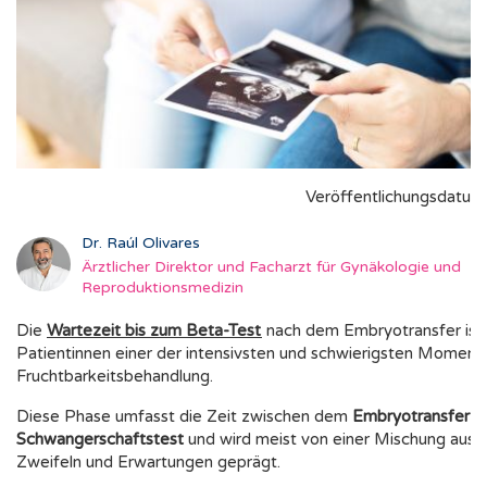
Veröffentlichungsdatum
Dr. Raúl Olivares
Ärztlicher Direktor und Facharzt für Gynäkologie und
Reproduktionsmedizin
Die
Wartezeit bis zum Beta-Test
nach dem Embryotransfer ist f
Patientinnen einer der intensivsten und schwierigsten Moment
Fruchtbarkeitsbehandlung.
Diese Phase umfasst die Zeit zwischen dem
Embryotransfer
u
Schwangerschaftstest
und wird meist von einer Mischung aus U
Zweifeln und Erwartungen geprägt.