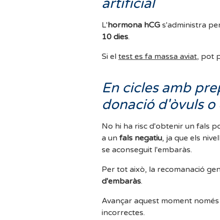
artificial
L'
hormona hCG
s'administra per
10 dies
.
Si el
test es fa massa aviat
, pot
En cicles amb pre
donació d'òvuls o
No hi ha risc d'obtenir un fals p
a un
fals negatiu
, ja que els ni
se aconseguit l'embaràs.
Per tot això, la recomanació ge
d'embaràs
.
Avançar aquest moment només ge
incorrectes.