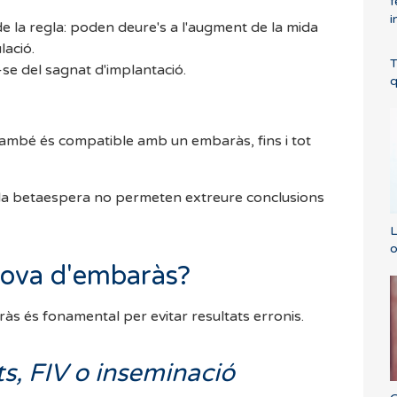
f
i
de la regla: poden deure's a l'augment de la mida
lació.
T
-se del sagnat d'implantació.
q
també és compatible amb un embaràs, fins i tot
 la betaespera no permeten extreure conclusions
L
o
prova d'embaràs?
às és fonamental per evitar resultats erronis.
ts, FIV o inseminació