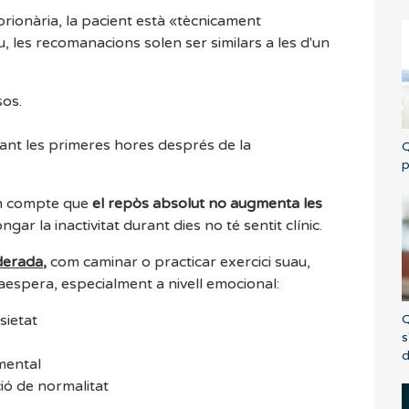
rionària, la pacient està «tècnicament
 les recomanacions solen ser similars a les d'un
sos.
ant les primeres hores després de la
Q
p
en compte que
el repòs absolut no augmenta les
ngar la inactivitat durant dies no té sentit clínic.
oderada
,
com caminar o practicar exercici suau,
aespera, especialment a nivell emocional:
Q
nsietat
s
d
mental
ió de normalitat