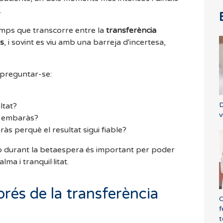
.
mps que transcorre entre la
transferència
s
, i sovint es viu amb una barreja d'incertesa,
 preguntar-se:
D
ltat?
v
n embaràs?
ràs perquè el resultat sigui fiable?
o durant la betaespera és important per poder
a i tranquil·litat.
prés de la transferència
C
f
t