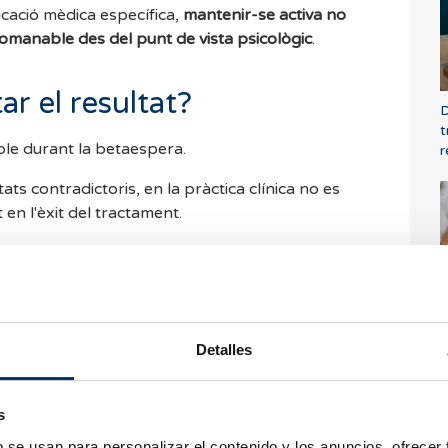
icació mèdica específica,
mantenir-se activa no
omanable des del punt de vista psicològic
.
ar el resultat?
D
t
ble durant la betaespera.
r
ats contradictoris, en la pràctica clínica no es
en l'èxit del tractament.
a poc realista, l'important és aprendre a
Q
s
Detalles
tzat.
t
indfulness.
ies complementàries.
M
s
l
b se usan para personalizar el contenido y los anuncios, ofrecer