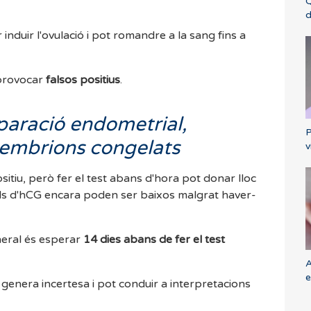
Q
d
 induir l'ovulació i pot romandre a la sang fins a
 provocar
falsos positius
.
paració endometrial,
P
 embrions congelats
v
ositiu, però fer el test abans d'hora pot donar lloc
vells d'hCG encara poden ser baixos malgrat haver-
neral és esperar
14 dies abans de fer el test
A
e
nera incertesa i pot conduir a interpretacions