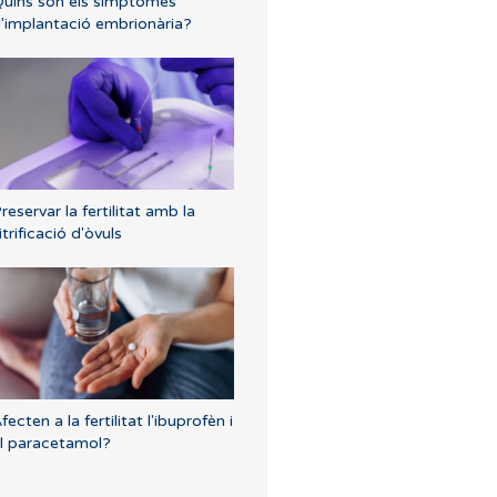
uins són els símptomes
'implantació embrionària?
reservar la fertilitat amb la
itrificació d'òvuls
fecten a la fertilitat l'ibuprofèn i
l paracetamol?