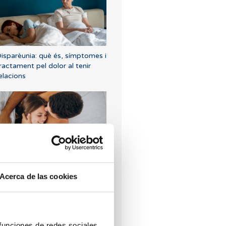
isparèunia: què és, símptomes i
ractament pel dolor al tenir
elacions
uè passa si mantinc relacions
exuals després d'una
Acerca de las cookies
ransferència d'embrions?
ètode ROPA per a parelles
esbianes.
 funciones de redes sociales