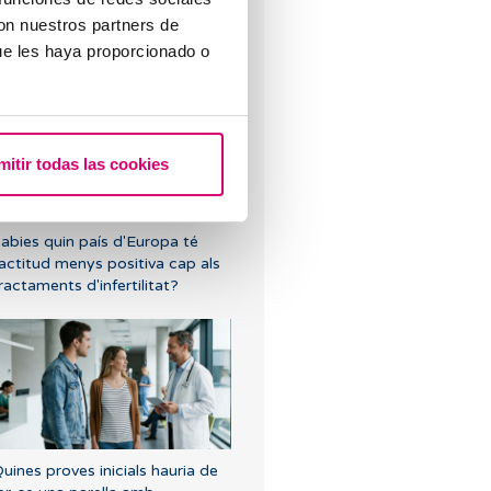
con nuestros partners de
ue les haya proporcionado o
mitir todas las cookies
es disfuncions del sòl pelvià
fecten la fertilitat?
abies quin país d'Europa té
'actitud menys positiva cap als
ractaments d'infertilitat?
uines proves inicials hauria de