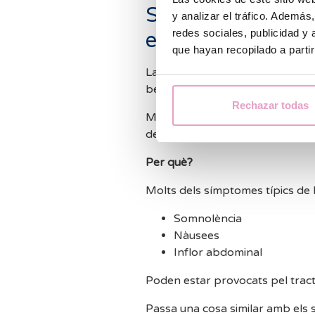
Símptomes durant
y analizar el tráfico. Ademá
redes sociales, publicidad y
embaràs?
que hayan recopilado a parti
La
cerca de símptomes
és una de
betaespera.
Rechazar todas
Malauradament, no hi ha cap sím
del tractament.
Per què?
Molts dels símptomes típics de l
Somnolència
Nàusees
Inflor abdominal
Poden estar provocats pel trac
Passa una cosa similar amb els