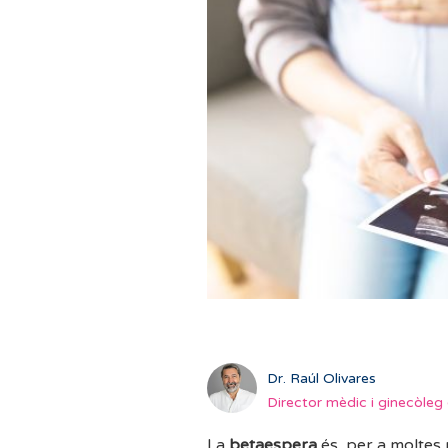
Dr. Raúl Olivares
Director mèdic i ginecòleg 
La
betaespera
és, per a moltes 