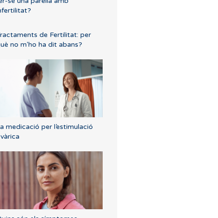
er-se una parella amb
nfertilitat?
ractaments de Fertilitat: per
uè no m'ho ha dit abans?
a medicació per l’estimulació
vàrica