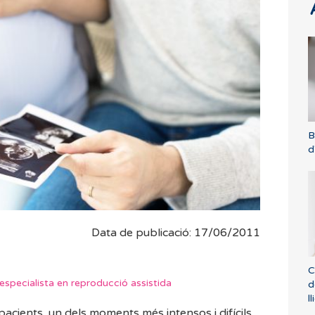
B
d
Data de publicació: 17/06/2011
C
especialista en reproducció assistida
d
l
pacients, un dels moments més intensos i difícils