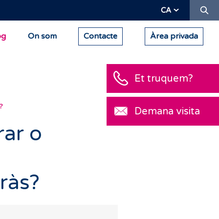
Ce
CA
og
On som
Contacte
Àrea privada
Et truquem?
?
Demana visita
rar o
ràs?