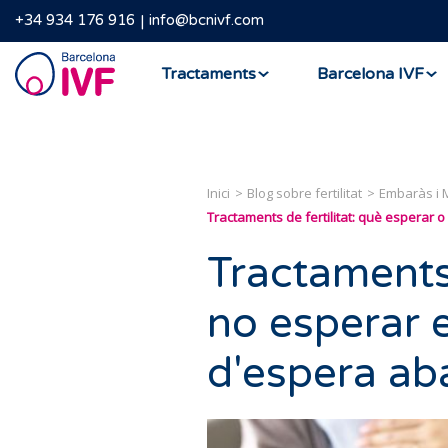
+34 934 176 916
info@bcnivf.com
Barcelona
Tractaments
Barcelona IVF
IVF
Inici
Blog sobre fertilitat
Embaràs i 
Tractaments de fertilitat: què esperar
Tractaments 
no esperar 
d'espera ab