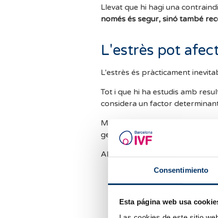
Llevat que hi hagi una contraind
només és segur, sinó també rec
L'estrès pot afect
L'estrès és pràcticament inevita
Tot i que hi ha estudis amb result
considera un factor determinant 
Més que evitar l'estrès, una cos
gestionar-lo.
Algunes estratègies útils són:
Consentimiento
Suport psicològic especiali
Tècniques de relaxació o m
Acupuntura o altres teràp
Esta página web usa cookie
Las cookies de este sitio we