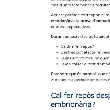
dins d'un tractament de fertilitat
Aquest període correspon al te
embrionària
i la
prova d'embarà
dubtes i expectatives.
Durant aquests dies és habitual
Caldria fer repòs?
L'estrès pot afectar el resu
Quins símptomes indique
Quan cal fer el test d'emba
Entendre
què és normal
i què n
viure aquest període amb més calm
Cal fer repòs des
embrionària?