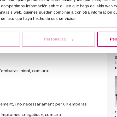
 la betaespera: indiquen
s, compartimos información sobre el uso que haga del sitio web 
 análisis web, quienes pueden combinarla con otra información q
r del uso que haya hecho de sus servicios.
 les principals fonts d'ansietat durant la
Personalizar
Per
L
ptoma ni signe que permeti predir el resultat
a
S
l
t
'embaràs inicial, com ara:
tament, i no necessàriament per un embaràs.
Q
 símptomes «negatius», com ara: