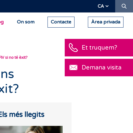
Ce
CA
og
On som
Contacte
Àrea privada
Et truquem?
V si no té èxit?
Demana visita
ans
xit?
Els més llegits