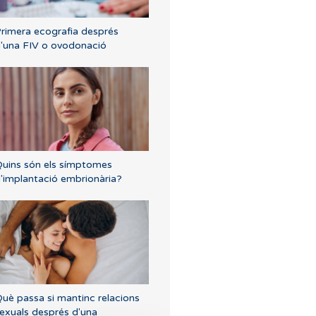
rimera ecografia després
'una FIV o ovodonació
uins són els símptomes
'implantació embrionària?
uè passa si mantinc relacions
exuals després d'una