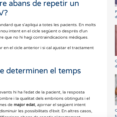
re abans de repetir un
V?
P
d
dard que s'apliqui a totes les pacients. En molts
nou intent en el cicle següent o després d'un
e que no hi hagi contraindicacions mèdiques.
 en el cicle anterior i si cal ajustar el tractament
Q
d
ue determinen el temps
evants hi ha l'edat de la pacient, la resposta
nombre i la qualitat dels embrions obtinguts i el
dones de
major edat
, ajornar el següent intent
Q
sminuir les possibilitats d'èxit. En altres casos,
s