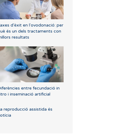
axes d'èxit en l'ovodonació: per
uè és un dels tractaments con
illors resultats
iferències entre fecundació in
itro i inseminació artificial
a reproducció assistida és
otícia