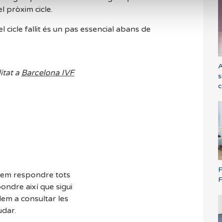
l pròxim cicle.
l cicle fallit és un pas essencial abans de
A
itat a
Barcelona IVF
s
c
F
dem respondre tots
F
ondre així que sigui
dem a consultar les
udar.