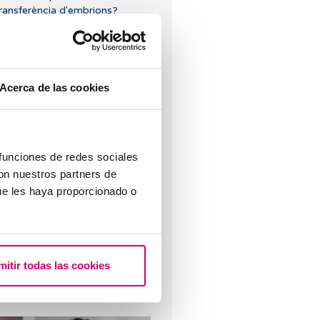
ransferència d'embrions?
Acerca de las cookies
uins factors augmenten el risc
’avortament espontani?
 funciones de redes sociales
con nuestros partners de
ue les haya proporcionado o
mitir todas las cookies
uè s’ha de fer si la menstruació
'endarrereix amb un test
’embaràs negatiu?