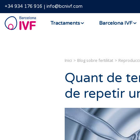
+34 934 176 916
info@bcnivf.com
Barcelona
Tractaments
Barcelona IVF
IVF
Inici
Blog sobre fertilitat
Reproducci
Quant de te
de repetir un