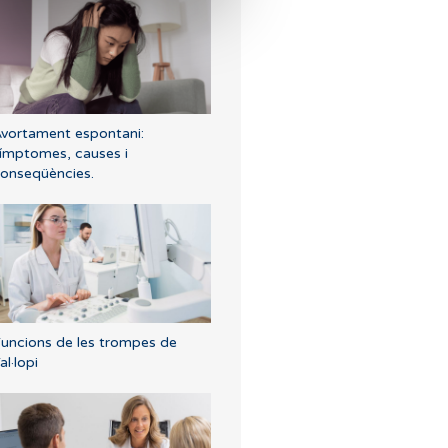
vortament espontani:
ímptomes, causes i
onseqüències.
uncions de les trompes de
al·lopi