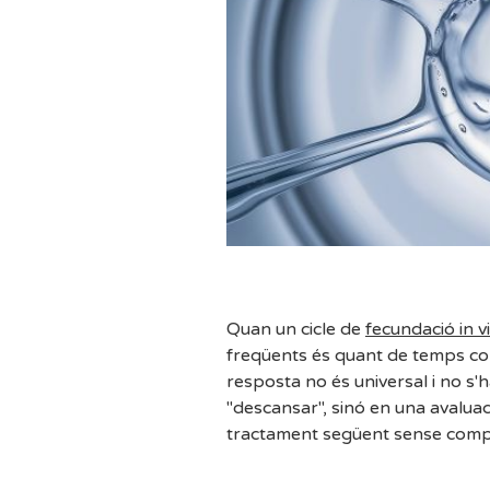
Quan un cicle de
fecundació in v
freqüents és quant de temps co
resposta no és universal i no s'
"descansar", sinó en una avaluac
tractament següent sense compro