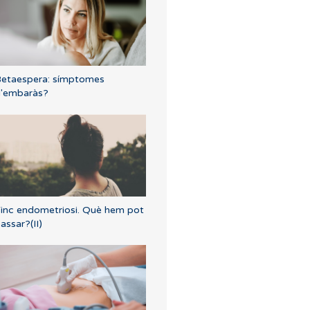
etaespera: símptomes
'embaràs?
inc endometriosi. Què hem pot
assar?(II)