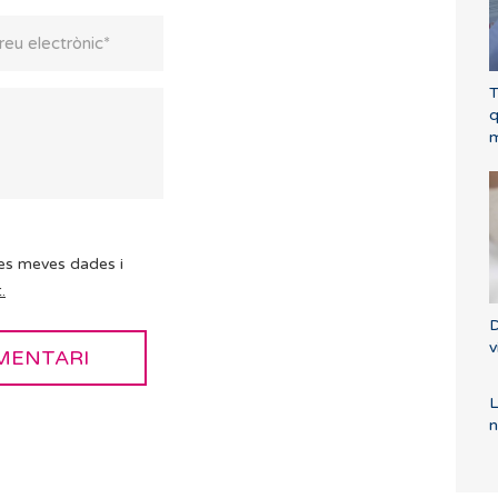
T
q
m
es meves dades i
.
D
v
L
n