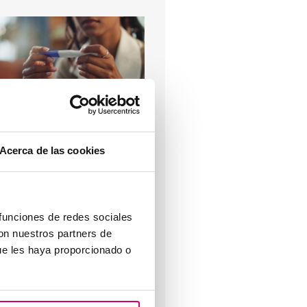
as tun bei einer
usgebliebenen Periode und
inem negativen
Acerca de las cookies
chwangerschaftstest?
 funciones de redes sociales
con nuestros partners de
ue les haya proporcionado o
rogesteron, wann sollte es
erwendet werden?