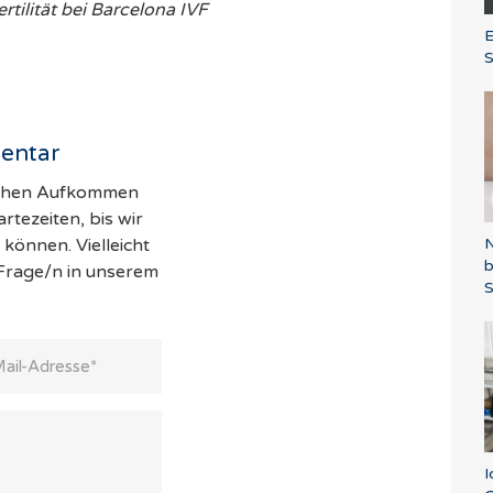
rtilität bei Barcelona IVF
E
S
entar
hohen Aufkommen
tezeiten, bis wir
N
können. Vielleicht
 Frage/n in unserem
S
I