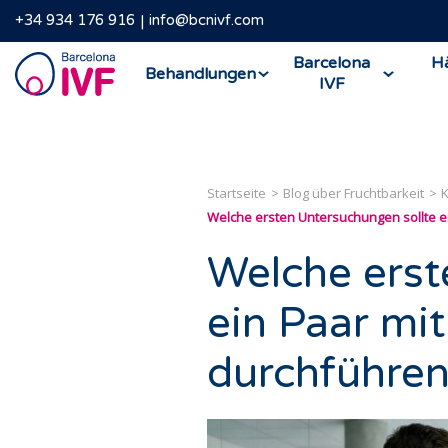
+34 934 176 916
info@bcnivf.com
Barcelona
Barcelona
Hä
Behandlungen
IVF
IVF
Startseite
Blog über Fruchtbarkeit
Welche ersten Untersuchungen sollte e
Welche erst
ein Paar mi
durchführen