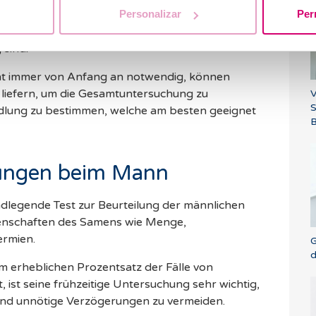
Personalizar
Per
welche die Einnistung beeinträchtigen könnten.
e Ultraschalluntersuchung, mit der überprüft
 sind.
ht immer von Anfang an notwendig, können
 liefern, um die Gesamtuntersuchung zu
V
ndlung zu bestimmen, welche am besten geeignet
B
ungen beim Mann
ndlegende Test zur Beurteilung der männlichen
igenschaften des Samens wie Menge,
ermien.
G
d
m erheblichen Prozentsatz der Fälle von
t, ist seine frühzeitige Untersuchung sehr wichtig,
und unnötige Verzögerungen zu vermeiden.