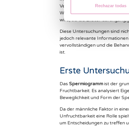
Rechazar todas
Veränderungen erkannt werden, 
Weiters gibt es die
HyFoSy
, ein
wird, ob die Eileiter durchgängig
Diese Untersuchungen sind nic
jedoch relevante Informationen
vervollständigen und die Beha
ist.
Erste Untersuch
Das
Spermiogramm
ist der gru
Fruchtbarkeit. Es analysiert E
Beweglichkeit und Form der Sp
Da der männliche Faktor in eine
Unfruchtbarkeit eine Rolle spiel
um Entscheidungen zu treffen 