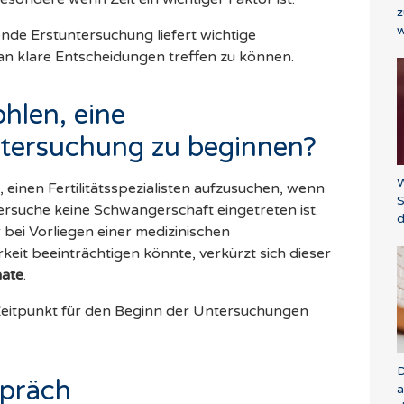
z
w
ende Erstuntersuchung liefert wichtige
n klare Entscheidungen treffen zu können.
hlen, eine
ntersuchung zu beginnen?
W
einen Fertilitätsspezialisten aufzusuchen, wenn
S
ersuche keine Schwangerschaft eingetreten ist.
d
bei Vorliegen einer medizinischen
keit beeinträchtigen könnte, verkürzt sich dieser
ate
.
 Zeitpunkt für den Beginn der Untersuchungen
D
spräch
a