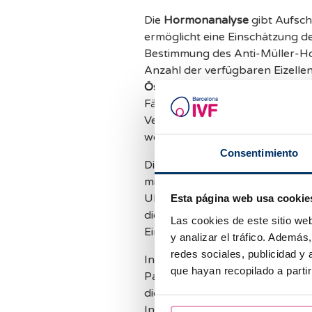
Die
Hormonanalyse
gibt Aufsc
ermöglicht eine Einschätzung d
Bestimmung des Anti-Müller-H
Anzahl der verfügbaren Eizell
Östradiol
, welche Aufschluss üb
Fällen werden auch
LH
,
Prolakt
Veränderungen dieser Werte den
werden, beeinflussen können.
Consentimiento
Die
transvaginale Ultraschallu
mit dem die Gebärmutter und di
Ultraschall lassen sich Verän
Esta página web usa cookie
die Anzahl der Antralfollikel be
Las cookies de este sitio we
Einschätzung der Eizellreserve.
y analizar el tráfico. Ademá
redes sociales, publicidad y
In einigen Fällen, und je nach 
que hayan recopilado a parti
Patientin, können zusätzliche 
die Eileiter genauer zu untersu
Innere der Gebärmutter sichtb