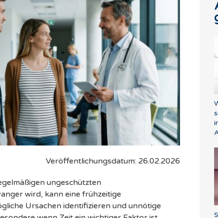
W
s
i
A
Veröffentlichungsdatum: 26.02.2026
regelmäßigen ungeschützten
anger wird, kann eine frühzeitige
liche Ursachen identifizieren und unnötige
S
sondere wenn Zeit ein wichtiger Faktor ist.