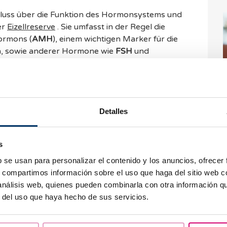
hluss über die Funktion des Hormonsystems und
er
Eizellreserve
. Sie umfasst in der Regel die
ormons (
AMH
), einem wichtigen Marker für die
en, sowie anderer Hormone wie
FSH
und
er die Reaktion der Eierstöcke geben. In einigen
in
und
Schilddrüsenhormone
untersucht, da
W
 Eisprung und die Fähigkeit, schwanger zu
a
e
Detalles
S
ntersuchung
ist ein einfacher und gängiger Test,
e Eierstöcke untersucht werden. Mit diesem
derungen wie Myome oder Polypen erkennen und
s
stimmen, eine wichtige Information für die
b se usan para personalizar el contenido y los anuncios, ofrecer
s, compartimos información sobre el uso que haga del sitio web 
 análisis web, quienes pueden combinarla con otra información q
den ersten Befunden bzw. der Vorgeschichte der
r del uso que haya hecho de sus servicios.
P
Untersuchungen anfallen, um die Gebärmutter und
v
chen. Dazu gehört die
Hysteroskopie
, mit der das
ar gemacht wird. Dadurch können mögliche