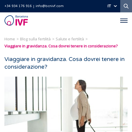
Ri
IT
+34 934 176 916
info@bcnivf.com
Barcelona
IVF
Home
Blog sulla fertilità
Salute e fertilità
Viaggiare in gravidanza. Cosa dovrei tenere in considerazione?
Viaggiare in gravidanza. Cosa dovrei tenere in
considerazione?