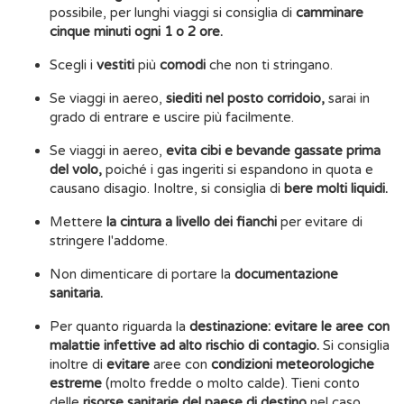
possibile, per lunghi viaggi si consiglia di
camminare
cinque minuti ogni 1 o 2 ore.
Scegli i
vestiti
più
comodi
che non ti stringano.
Se viaggi in aereo,
siediti nel posto corridoio,
sarai in
grado di entrare e uscire più facilmente.
Se viaggi in aereo,
evita cibi e bevande gassate prima
del volo,
poiché i gas ingeriti si espandono in quota e
causano disagio. Inoltre, si consiglia di
bere molti liquidi.
Mettere
la cintura a livello dei fianchi
per evitare di
stringere l'addome.
Non dimenticare di portare la
documentazione
sanitaria.
Per quanto riguarda la
destinazione: evitare le aree con
malattie infettive ad alto rischio di contagio.
Si consiglia
inoltre di
evitare
aree con
condizioni meteorologiche
estreme
(molto fredde o molto calde). Tieni conto
delle
risorse sanitarie del paese di destino
nel caso