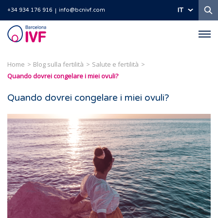
Ri
IT
+34 934 176 916
info@bcnivf.com
Barcelona
IVF
Home
Blog sulla fertilità
Salute e fertilità
Quando dovrei congelare i miei ovuli?
Quando dovrei congelare i miei ovuli?