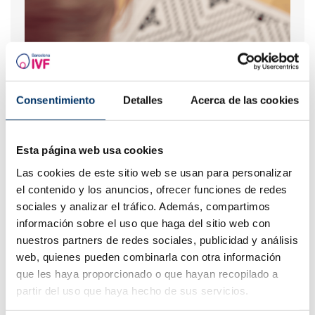
Consentimiento
Detalles
Acerca de las cookies
Esta página web usa cookies
Quando fare un test di gravidanza dopo una FIV
Las cookies de este sitio web se usan para personalizar
el contenido y los anuncios, ofrecer funciones de redes
sociales y analizar el tráfico. Además, compartimos
información sobre el uso que haga del sitio web con
nuestros partners de redes sociales, publicidad y análisis
web, quienes pueden combinarla con otra información
que les haya proporcionado o que hayan recopilado a
partir del uso que haya hecho de sus servicios.