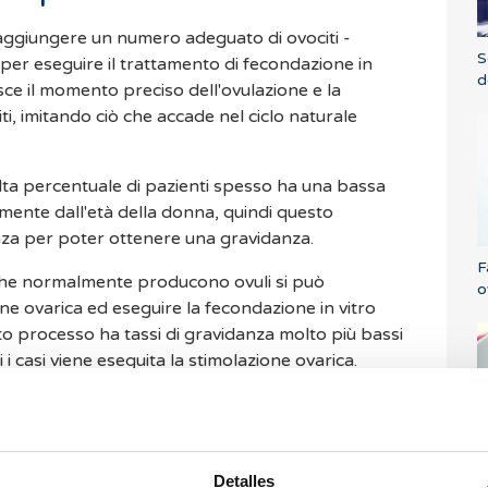
raggiungere un numero adeguato di ovociti -
S
per eseguire il trattamento di fecondazione in
d
ce il momento preciso dell'ovulazione e la
i, imitando ciò che accade nel ciclo naturale
lta percentuale di pazienti spesso ha una bassa
nza per poter ottenere una gravidanza.
F
 che normalmente producono ovuli si può
o
one ovarica ed eseguire la fecondazione in vitro
sto processo ha tassi di gravidanza molto più bassi
 i casi viene eseguita la stimolazione ovarica.
i da seguire?
I
rio recarsi in clinica in diverse occasioni per
Detalles