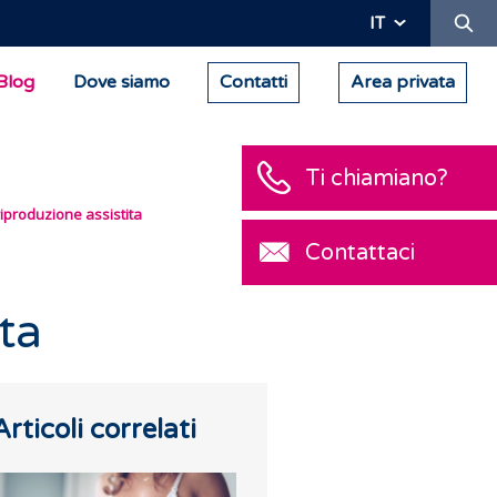
Ric
IT
Blog
Dove siamo
Contatti
Area privata
Ti chiamiano?
riproduzione assistita
Contattaci
ta
Articoli correlati