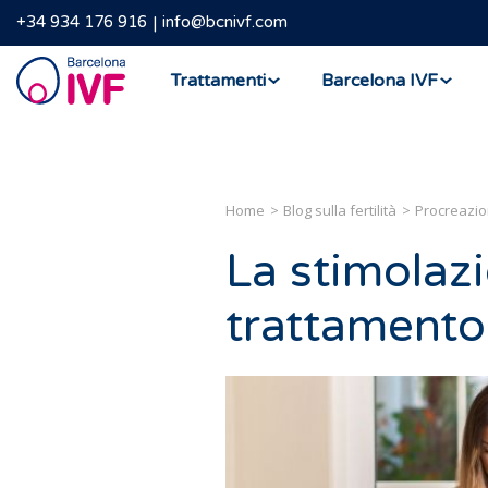
+34 934 176 916
info@bcnivf.com
Barcelona
Trattamenti
Barcelona IVF
IVF
Home
Blog sulla fertilità
Procreazio
La stimolazi
trattamento 