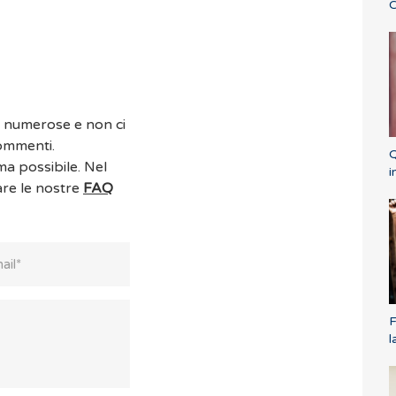
C
o numerose e non ci
commenti.
Q
ma possibile. Nel
i
are le nostre
FAQ
F
l