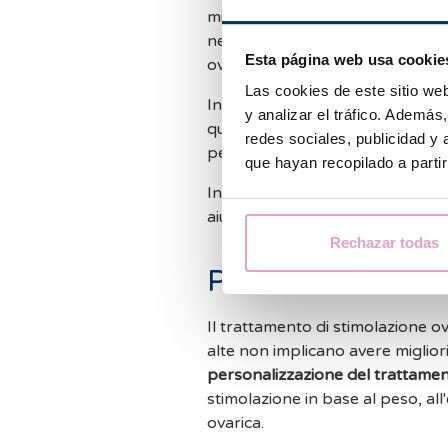
misurare lo sviluppo follicolare 
necessari più di tre monitoraggi 
Esta página web usa cookie
ovocitario.
Las cookies de este sitio we
In questo modo, monitoriamo la 
y analizar el tráfico. Ademá
quando verrà somministrata un'i
redes sociales, publicidad y
per il successivo recupero e fec
que hayan recopilado a parti
In alcuni casi il follow-up è co
aiutano a prevedere la risposta 
Rechazar todas
Perché Barcelon
Il trattamento di stimolazione ov
alte non implicano avere migliori 
personalizzazione del trattamen
stimolazione in base al peso, all'
ovarica.