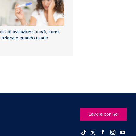
est di ovulazione: cos’è, come
unziona e quando usarlo
Lavora con noi
Facebook
Insta
Yo
TikTok
Twitter