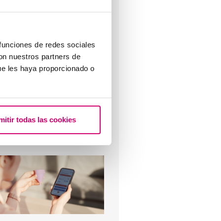
iproduzione assistita – Il
etodo ROPA
 funciones de redes sociales
con nuestros partners de
ue les haya proporcionado o
econdazione in vitro: fasi e
ndicazioni
mitir todas las cookies
I più letti