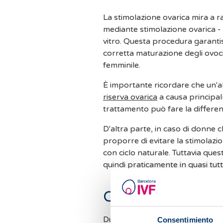
La stimolazione ovarica mira a 
mediante stimolazione ovarica - 
vitro. Questa procedura garantis
corretta maturazione degli ovocit
femminile.
È importante ricordare che un'a
riserva ovarica
a causa principalmente dall'età della donna, quindi questo
trattamento può fare la differe
D'altra parte, in caso di donne
proporre di evitare la stimolazi
con ciclo naturale. Tuttavia que
quindi praticamente in quasi tutti
Quali sono i pass
Durante il trattamento, è necessa
Consentimiento