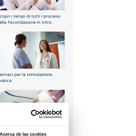
copri i tempi di tutti i processi
ella Fecondazione in Vitro
armaci per la stimolazione
várica
l ruolo della genetica nella
Acerca de las cookies