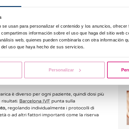
r
mediante controlli ecografici, di solito non sono
M
per poter pianificare il pick-up ovarico o prelievo
s
b se usan para personalizar el contenido y los anuncios, ofrecer
risposta ovarica in attesa del momento ideale,
s, compartimos información sobre el uso que haga del sitio web 
niezione che indurrà l'ovulazione 36 ore dopo
 análisis web, quienes pueden combinarla con otra información q
ondazione in laboratorio.
r del uso que haya hecho de sus servicios.
mpletato da esami del sangue ormonali che ci
F
ovarica al trattamento.
i
Personalizar
Per
a IVF?
arica è diverso per ogni paziente, quindi dosi più
risultati.
Barcelona IVF
punta sulla
to,
regolando individualmente i protocolli di
età o ad altri fattori importanti come la riserva