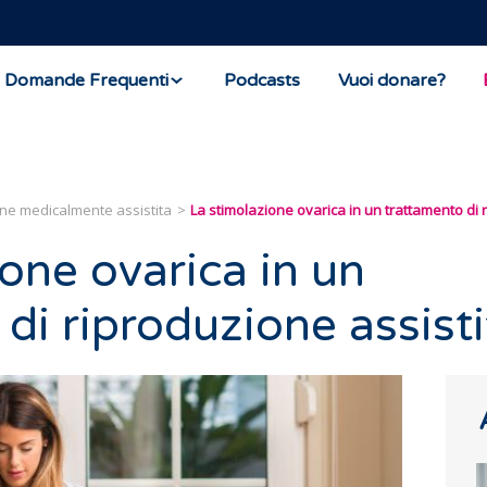
Domande Frequenti
Podcasts
Vuoi donare?
ne medicalmente assistita
La stimolazione ovarica in un trattamento di 
one ovarica in un
di riproduzione assisti