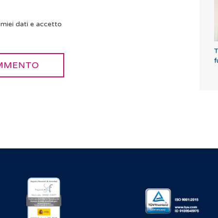
miei dati e accetto
T
f