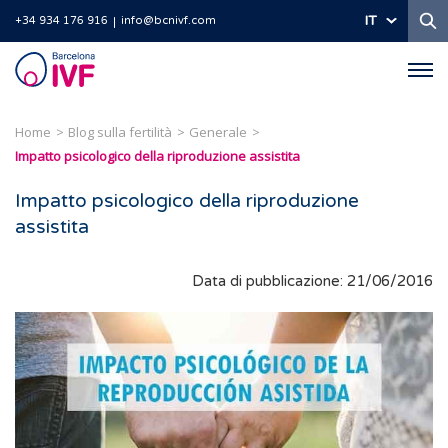
Ri
IT
+34 934 176 916
info@bcnivf.com
Barcelona
IVF
Home
Blog sulla fertilità
Generale
Impatto psicologico della riproduzione assistita
Impatto psicologico della riproduzione
assistita
Data di pubblicazione: 21/06/2016