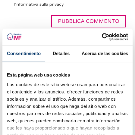
l’informativa sulla privacy
Articoli correlati
Consentimiento
Detalles
Acerca de las cookies
Esta página web usa cookies
Las cookies de este sitio web se usan para personalizar
el contenido y los anuncios, ofrecer funciones de redes
sociales y analizar el tráfico. Además, compartimos
información sobre el uso que haga del sitio web con
nuestros partners de redes sociales, publicidad y análisis
web, quienes pueden combinarla con otra información
que les haya proporcionado o que hayan recopilado a
Donazione di ovuli: Come affrontare l'impatto
partir del uso que haya hecho de sus servicios.