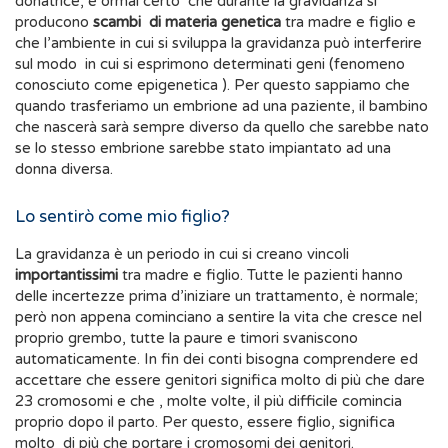
donatrice, è ormai certo che durante la gravidanza si
producono
scambi di materia genetica
tra madre e figlio e
che l’ambiente in cui si sviluppa la gravidanza può interferire
sul modo in cui si esprimono determinati geni (fenomeno
conosciuto come epigenetica ). Per questo sappiamo che
quando trasferiamo un embrione ad una paziente, il bambino
che nascerà sarà sempre diverso da quello che sarebbe nato
se lo stesso embrione sarebbe stato impiantato ad una
donna diversa.
Lo sentirò come mio figlio?
La gravidanza è un periodo in cui si creano vincoli
importantissimi
tra madre e figlio. Tutte le pazienti hanno
delle incertezze prima d’iniziare un trattamento, è normale;
però non appena cominciano a sentire la vita che cresce nel
proprio grembo, tutte la paure e timori svaniscono
automaticamente. In fin dei conti bisogna comprendere ed
accettare che essere genitori significa molto di più che dare
23 cromosomi e che , molte volte, il più difficile comincia
proprio dopo il parto. Per questo, essere figlio, significa
molto di più che portare i cromosomi dei genitori.