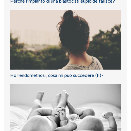
Perché l'impianto di una blastocisti euploide fallisce?
Ho l'endometriosi, cosa mi può succedere (II)?