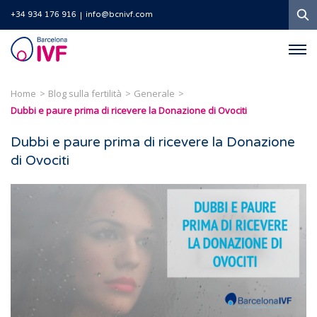
Ri
+34 934 176 916
info@bcnivf.com
Barcelona
IVF
Home
Blog sulla fertilità
Generale
Dubbi e paure prima di ricevere la Donazione di Ovociti
Dubbi e paure prima di ricevere la Donazione
di Ovociti