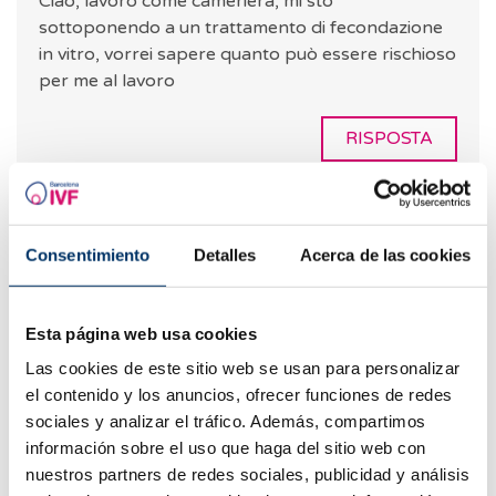
Ciao, lavoro come cameriera, mi sto
sottoponendo a un trattamento di fecondazione
in vitro, vorrei sapere quanto può essere rischioso
per me al lavoro
RISPOSTA
Consentimiento
Detalles
Acerca de las cookies
Traduzione automatica
Vedi testo originale
Najy
14.03.2023
Esta página web usa cookies
Ciao, Karol, lavoro anche come cameriera. E
Las cookies de este sitio web se usan para personalizar
il mese prossimo inizierò il trattamento in
el contenido y los anuncios, ofrecer funciones de redes
vitro. Ho paura di lavorare dopo
sociales y analizar el tráfico. Además, compartimos
l&#39;operazione
información sobre el uso que haga del sitio web con
nuestros partners de redes sociales, publicidad y análisis