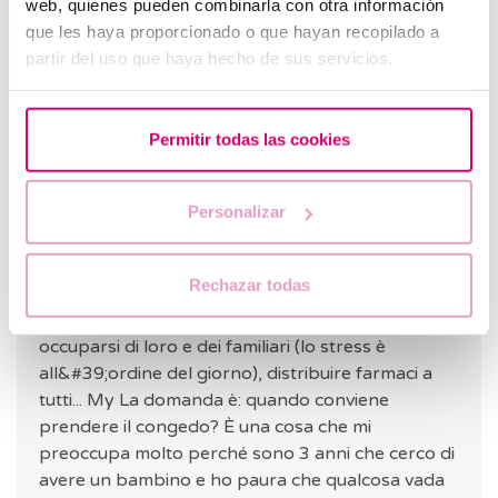
web, quienes pueden combinarla con otra información
RISPOSTA
que les haya proporcionado o que hayan recopilado a
partir del uso que haya hecho de sus servicios.
Permitir todas las cookies
Traduzione automatica
Vedi testo originale
Sara
Personalizar
09.12.2022
Salve, lavoro come assistente in una casa di cura e
Rechazar todas
devo fare sforzi fisici, oltre ad essere
&quot;responsabile di sala&quot;, il che implica
occuparsi di loro e dei familiari (lo stress è
all&#39;ordine del giorno), distribuire farmaci a
tutti... My La domanda è: quando conviene
prendere il congedo? È una cosa che mi
preoccupa molto perché sono 3 anni che cerco di
avere un bambino e ho paura che qualcosa vada