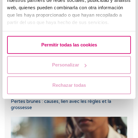
nuestros partners de redes sociales, publicidad y análisis
l’ovaire polykystique.
web, quienes pueden combinarla con otra información
que les haya proporcionado o que hayan recopilado a
Les plus lus
partir del uso que haya hecho de sus servicios.
Permitir todas las cookies
Personalizar
Rechazar todas
Pertes brunes : causes, lien avec les règles et la
grossesse