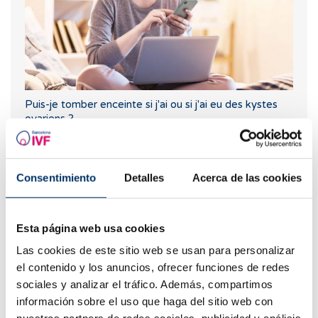
Puis-je tomber enceinte si j'ai ou si j'ai eu des kystes
ovariens ?
Consentimiento
Detalles
Acerca de las cookies
Esta página web usa cookies
Las cookies de este sitio web se usan para personalizar
el contenido y los anuncios, ofrecer funciones de redes
sociales y analizar el tráfico. Además, compartimos
Le létrozole, la meilleure alternative pour induire
información sobre el uso que haga del sitio web con
l'ovulation chez les femmes atteintes du syndrome de