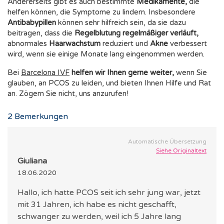
Andererseits gibt es auch bestimmte
Medikamente,
die
helfen können, die Symptome zu lindern. Insbesondere
Antibabypillen
können sehr hilfreich sein, da sie dazu
beitragen, dass die
Regelblutung regelmäßiger verläuft,
abnormales
Haarwachstum
reduziert und
Akne
verbessert
wird, wenn sie einige Monate lang eingenommen werden.
Bei
Barcelona IVF
helfen wir Ihnen gerne weiter,
wenn Sie
glauben, an PCOS zu leiden, und bieten Ihnen Hilfe und Rat
an. Zögern Sie nicht, uns anzurufen!
2
Bemerkungen
Automatische Übersetzung
Siehe Originaltext
Giuliana
18.06.2020
Hallo, ich hatte PCOS seit ich sehr jung war, jetzt
mit 31 Jahren, ich habe es nicht geschafft,
schwanger zu werden, weil ich 5 Jahre lang