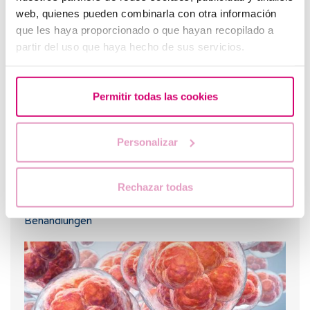
web, quienes pueden combinarla con otra información
Am häufigsten gelesene
que les haya proporcionado o que hayan recopilado a
partir del uso que haya hecho de sus servicios.
Permitir todas las cookies
Personalizar
Rechazar todas
Vaginismus: Was ist das, Symptome und wirksame
Behandlungen