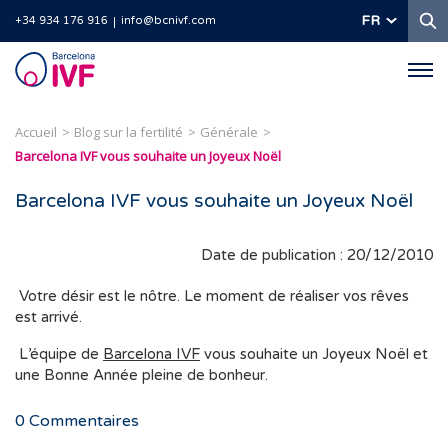
R
FR
+34 934 176 916
info@bcnivf.com
Barcelona
IVF
Accueil
Blog sur la fertilité
Générale
Barcelona IVF vous souhaite un Joyeux Noël
Barcelona IVF vous souhaite un Joyeux Noël
Date de publication : 20/12/2010
Votre désir est le nôtre. Le moment de réaliser vos rêves
est arrivé.
L’équipe de
Barcelona IVF
vous souhaite un Joyeux Noël et
une Bonne Année pleine de bonheur.
0
Commentaires