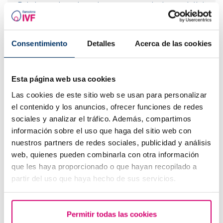
Puis-je savoir quel sera le groupe sanguin de mon bébé
?
Consentimiento
Detalles
Acerca de las cookies
Esta página web usa cookies
Las cookies de este sitio web se usan para personalizar
el contenido y los anuncios, ofrecer funciones de redes
sociales y analizar el tráfico. Además, compartimos
información sobre el uso que haga del sitio web con
L'endomètre trilaminaire : qu'est-ce que cela signifie?
nuestros partners de redes sociales, publicidad y análisis
web, quienes pueden combinarla con otra información
que les haya proporcionado o que hayan recopilado a
partir del uso que haya hecho de sus servicios.
Permitir todas las cookies