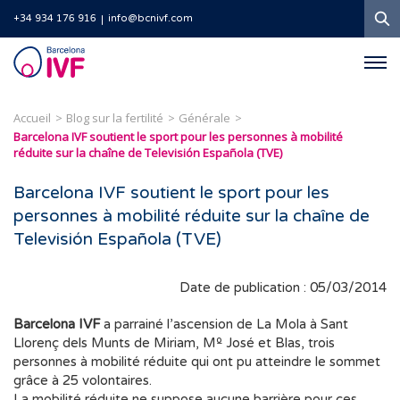
R
+34 934 176 916
info@bcnivf.com
Barcelona
IVF
Accueil
Blog sur la fertilité
Générale
Barcelona IVF soutient le sport pour les personnes à mobilité
réduite sur la chaîne de Televisión Española (TVE)
Barcelona IVF soutient le sport pour les
personnes à mobilité réduite sur la chaîne de
Televisión Española (TVE)
Date de publication : 05/03/2014
Barcelona IVF
a parrainé l’ascension de La Mola à Sant
Llorenç dels Munts de Miriam, Mº José et Blas, trois
personnes à mobilité réduite qui ont pu atteindre le sommet
grâce à 25 volontaires.
La mobilité réduite ne suppose aucune barrière pour ces