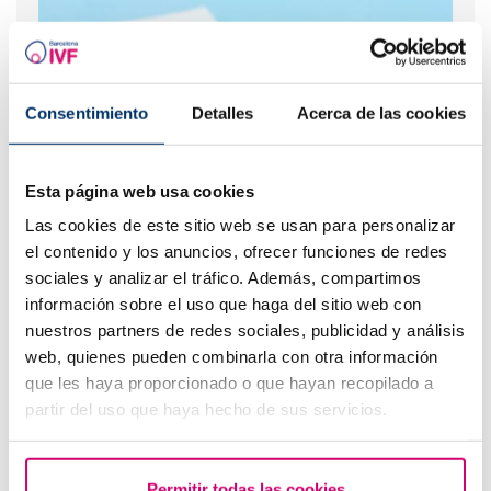
Consentimiento
Detalles
Acerca de las cookies
Esta página web usa cookies
Las cookies de este sitio web se usan para personalizar
Jours fertiles de la femme : quand a lieu l'ovulation et
el contenido y los anuncios, ofrecer funciones de redes
comment les calculer
sociales y analizar el tráfico. Además, compartimos
información sobre el uso que haga del sitio web con
nuestros partners de redes sociales, publicidad y análisis
web, quienes pueden combinarla con otra información
que les haya proporcionado o que hayan recopilado a
partir del uso que haya hecho de sus servicios.
Permitir todas las cookies