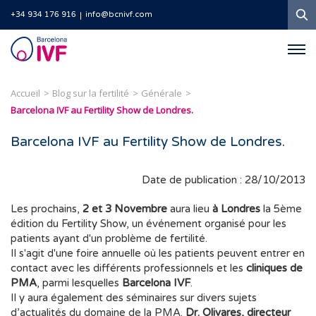
R
+34 934 176 916
info@bcnivf.com
Barcelona
IVF
Accueil
Blog sur la fertilité
Générale
Barcelona IVF au Fertility Show de Londres.
Barcelona IVF au Fertility Show de Londres.
Date de publication : 28/10/2013
Les prochains,
2 et 3 Novembre
aura lieu
à Londres
la 5ème
édition du Fertility Show, un événement organisé pour les
patients ayant d'un problème de fertilité.
Il s'agit d'une foire annuelle où les patients peuvent entrer en
contact avec les différents professionnels et les
cliniques de
PMA
, parmi lesquelles
Barcelona IVF
.
Il y aura également des séminaires sur divers sujets
d’actualités du domaine de la PMA.
Dr. Olivares, directeur