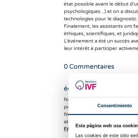
état possible avant le début d’un
psychologiques ...) et on a disc
technologies pour le diagnostic l
Finalement, les assistants ont fa
éthiques, scientifiques, et jurid
L'événement a été un succès ave
leur intérêt à participer activem
0
Commentaires
écrire un commentaire
Nous recevons beaucoup de cou
Consentimiento
pouvons pas répondre à tous l
Nous tenterons de vous répondr
attendant, nous vous conseillon
Esta página web usa cookie
FAQ
au cas où celles-ci pourraie
Las cookies de este sitio we