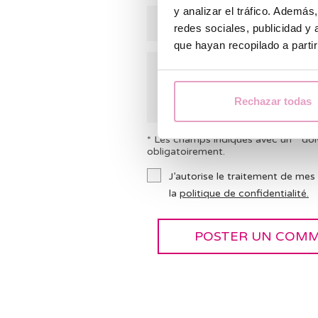
y analizar el tráfico. Ademá
redes sociales, publicidad y
que hayan recopilado a parti
Rechazar todas
* Les champs indiqués avec un * doi
obligatoirement.
J’autorise le traitement de mes
la
politique de confidentialité.