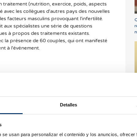
 traitement (nutrition, exercice, poids, aspects
uté avec les collègues d'autres pays des nouvelles
es facteurs masculins provoquant l'infertilité.
Q
it aux spécialistes une série de questions
r
n
iques à propos des traitements existants.
c la présence de 60 couples, qui ont manifesté
ent à l'événement.
P
l
rriers et nous ne
Detalles
es commentaires.
e au plus tôt. En
s de consulter nos
s
nt vous aider.
b se usan para personalizar el contenido y los anuncios, ofrecer