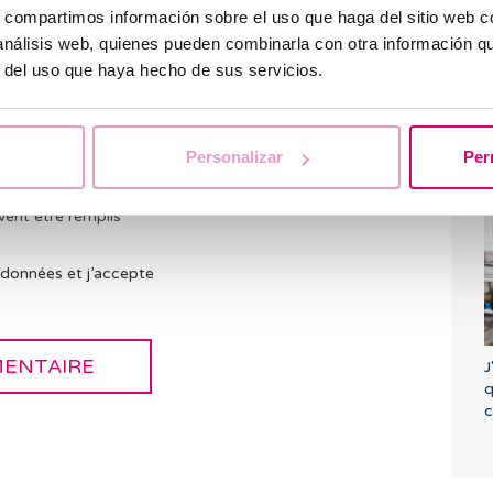
L
s, compartimos información sobre el uso que haga del sitio web 
a
 análisis web, quienes pueden combinarla con otra información q
l
r del uso que haya hecho de sus servicios.
a
l
Personalizar
Per
L
s
vent être remplis
 données et j’accepte
J
q
c