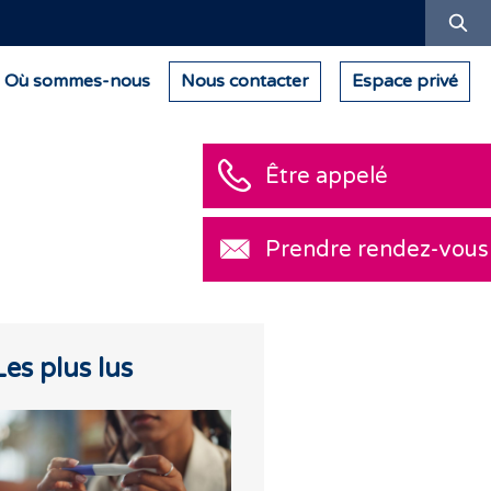
Re
Où sommes-nous
Nous contacter
Espace privé
Être appelé
Prendre rendez-vous
Les plus lus