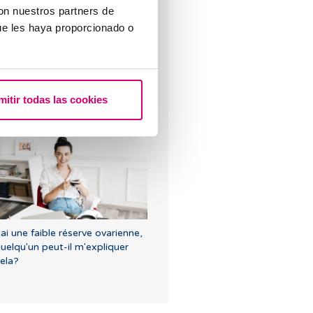
e létrozole, la meilleure
con nuestros partners de
lternative pour induire
ue les haya proporcionado o
'ovulation chez les femmes
tteintes du syndrome de
’ovaire polykystique.
mitir todas las cookies
'éjaculation précoce est-elle un
ymptôme d'infertilité?
'ai une faible réserve ovarienne,
uelqu'un peut-il m'expliquer
ela?