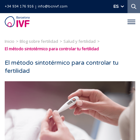
B
ES
+34 934 176 916
info@bcnivf.com
Barcelona
IVF
Inicio
Blog sobre fertilidad
Salud y fertilidad
El método sintotérmico para controlar tu fertilidad
El método sintotérmico para controlar tu
fertilidad