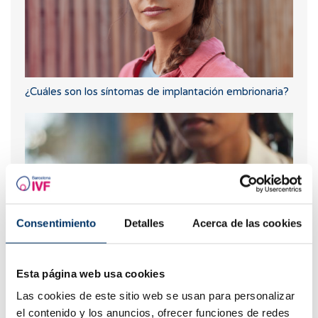
¿Cuáles son los síntomas de implantación embrionaria?
Consentimiento
Detalles
Acerca de las cookies
¿Qué hacer si hay retraso menstrual con un test de
Esta página web usa cookies
embarazo negativo?
Las cookies de este sitio web se usan para personalizar
el contenido y los anuncios, ofrecer funciones de redes